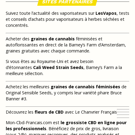
SITES PARTENAIRES
Suivez toute l’actualité des vaporisateurs sur
LesVapos
, tests
et conseils d’achats pour vaporisateurs à herbes séchées et
concentrés.
Acheter des
graines de cannabis
féminisées et
autoflorissantes en direct de la Barney’s Farm d’Amsterdam,
graines gratuites avec chaque commande.
Si vous êtes au Royaume-Uni et avez besoin
d’étonnantes
Cali Weed Strain Seeds
, Barney’s Farm a la
meilleure sélection.
Achetez les meilleures
graines de cannabis féminisées
de
Original Sensible Seeds, y compris leur variété phare Bruce
Banner #3.
Découvrez les
fleurs de CBD
avec Le Chanvrier Français
Mon-Cbd-Francais.com est
le grossiste CBD en ligne pour
les professionnels
. Bénéficiez de prix de gros, livraison
(sous 24h), marques reconnues, des produits analysés et