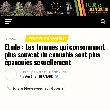
SEXE ET CANNABIS
Newsweed
/
Etude : Les femmes qui consomment
plus souvent du cannabis sont plus
épanouies sexuellement
Publié
il y a 6 ans
le
10 août 2020
Par
Aurélien BERNARD
Suivre Newsweed sur Google