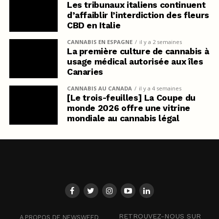
Les tribunaux italiens continuent
d’affaiblir l’interdiction des fleurs
CBD en Italie
CANNABIS EN ESPAGNE
il y a 2 semaines
La première culture de cannabis à
usage médical autorisée aux îles
Canaries
CANNABIS AU CANADA
il y a 4 semaines
[Le trois-feuilles] La Coupe du
monde 2026 offre une vitrine
mondiale au cannabis légal
RETROUVEZ-NOUS SUR
A PROPOS DE NEWSWEED