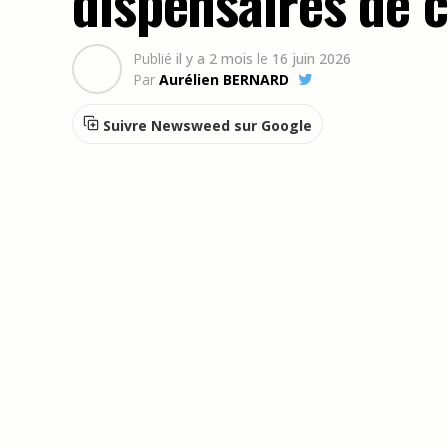
dispensaires de c
Publié
il y a 2 mois
le
16 juin 2026
Par
Aurélien BERNARD
Suivre Newsweed sur Google