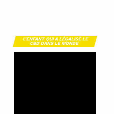
L’ENFANT QUI A LÉGALISÉ LE
CBD DANS LE MONDE