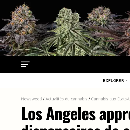
EXPLORER
Newsweed
/
Actualités du cannabis
/
Cannabis aux Etats-
Los Angeles appr