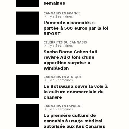
semaines
CANNABIS EN FRANCE
il y a 2 semaines
L’amende « cannabis »
portée à 500 euros par la loi
RIPOST
CÉLÉBRITÉS DU CANNABIS
il y a 2 semaines
Sacha Baron Cohen fait
revivre Ali G lors d’une
apparition surprise à
Wimbledon
CANNABIS EN AFRIQUE
il y a 2 semaines
Le Botswana ouvre la voie à
la culture commerciale du
chanvre
CANNABIS EN ESPAGNE
il y a 2 semaines
La première culture de
cannabis à usage médical
autorisée aux îles Canaries