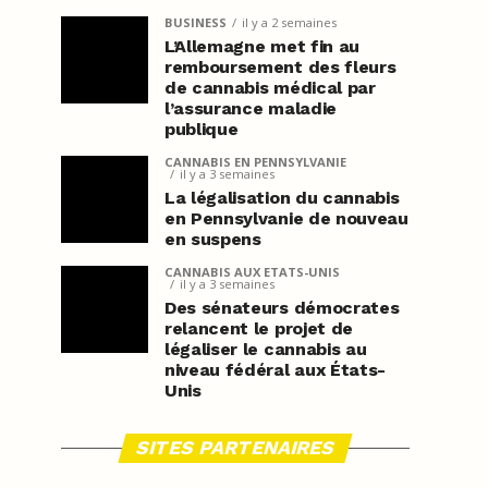
BUSINESS
il y a 2 semaines
L’Allemagne met fin au
remboursement des fleurs
de cannabis médical par
l’assurance maladie
publique
CANNABIS EN PENNSYLVANIE
il y a 3 semaines
La légalisation du cannabis
en Pennsylvanie de nouveau
en suspens
CANNABIS AUX ETATS-UNIS
il y a 3 semaines
Des sénateurs démocrates
relancent le projet de
légaliser le cannabis au
niveau fédéral aux États-
Unis
SITES PARTENAIRES