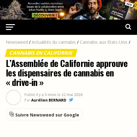
Newsweed
/
Actualités du cannabis
/
Cannabis aux Etats-Unis
/
CANNABIS EN CALIFORNIE
L’Assemblée de Californie approuve
les dispensaires de cannabis en
« drive-in »
Publié
il y a 3 mois
le
22 mai 2026
Par
Aurélien BERNARD
Suivre Newsweed sur Google