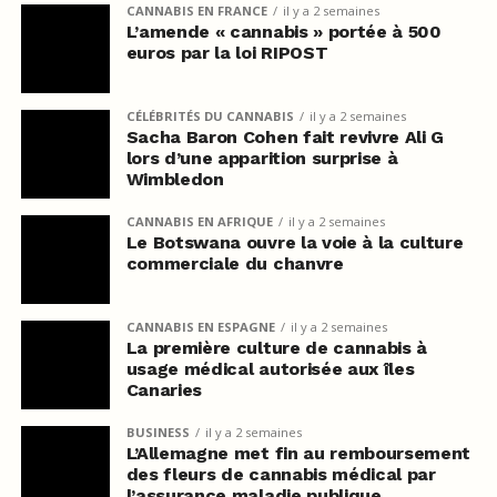
CANNABIS EN FRANCE
il y a 2 semaines
L’amende « cannabis » portée à 500
euros par la loi RIPOST
CÉLÉBRITÉS DU CANNABIS
il y a 2 semaines
Sacha Baron Cohen fait revivre Ali G
lors d’une apparition surprise à
Wimbledon
CANNABIS EN AFRIQUE
il y a 2 semaines
Le Botswana ouvre la voie à la culture
commerciale du chanvre
CANNABIS EN ESPAGNE
il y a 2 semaines
La première culture de cannabis à
usage médical autorisée aux îles
Canaries
BUSINESS
il y a 2 semaines
L’Allemagne met fin au remboursement
des fleurs de cannabis médical par
l’assurance maladie publique