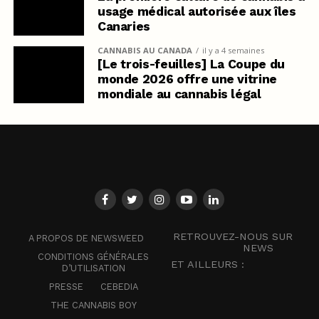
usage médical autorisée aux îles
Canaries
CANNABIS AU CANADA
il y a 4 semaines
[Le trois-feuilles] La Coupe du
monde 2026 offre une vitrine
mondiale au cannabis légal
RETROUVEZ-NOUS SUR
A PROPOS DE NEWSWEED
NEWS
CONDITIONS GÉNÉRALES
ET AILLEURS :
D’UTILISATION
PRESSE
CEBEDIA
THE CANNABIS BOY