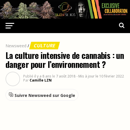
CULTURE
Newsweed
/
La culture intensive de cannabis : un
danger pour l’environnement ?
Publié
il y a 8 ans
le
7 août 2018
- Mis à jour le 10 février 2022
Par
Camille LZN
Suivre Newsweed sur Google