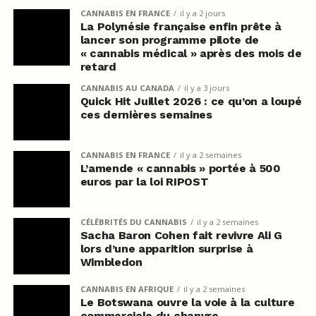
CANNABIS EN FRANCE
il y a 2 jours
La Polynésie française enfin prête à
lancer son programme pilote de
« cannabis médical » après des mois de
retard
CANNABIS AU CANADA
il y a 3 jours
Quick Hit Juillet 2026 : ce qu’on a loupé
ces dernières semaines
CANNABIS EN FRANCE
il y a 2 semaines
L’amende « cannabis » portée à 500
euros par la loi RIPOST
CÉLÉBRITÉS DU CANNABIS
il y a 2 semaines
Sacha Baron Cohen fait revivre Ali G
lors d’une apparition surprise à
Wimbledon
CANNABIS EN AFRIQUE
il y a 2 semaines
Le Botswana ouvre la voie à la culture
commerciale du chanvre