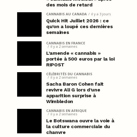
des mois de retard
CANNABIS AU CANADA
il y a 3 jours
Quick Hit Juillet 2026 : ce
qu’on a loupé ces dernières
semaines
CANNABIS EN FRANCE
il y a 2 semaines
L’amende « cannabis »
portée à 500 euros par la loi
RIPOST
CÉLÉBRITÉS DU CANNABIS
il y a 2 semaines
Sacha Baron Cohen fait
revivre Ali G lors d’une
apparition surprise à
Wimbledon
CANNABIS EN AFRIQUE
il y a 2 semaines
Le Botswana ouvre la voie à
la culture commerciale du
chanvre