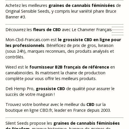
Achetez les meilleures
graines de cannabis féminisées
de
Original Sensible Seeds, y compris leur variété phare Bruce
Banner #3.
Découvrez les
fleurs de CBD
avec Le Chanvrier Français
Mon-Cbd-Francais.com est
le grossiste CBD en ligne pour
les professionnels
. Bénéficiez de prix de gros, livraison
(sous 24h), marques reconnues, des produits analysés et
contrôlés.
Weecl est le
fournisseur B2B français de référence
en
cannabinoïdes. Ils maitrisent la chaine de production
complète pour vous offrir les meilleurs produits.
Deli Hemp Pro,
grossiste CBD
de qualité pour assurer le
succès de votre magasin !
Trouvez votre bonheur avec le meilleur du
CBD
sur la
boutique en ligne CBD.fr, leader en France depuis 2003.
Silent Seeds propose les
graines de cannabis féminisées
de Dinafem
, marque historique, banque de graines de