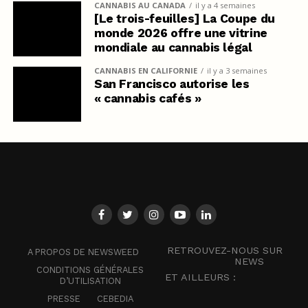
CANNABIS AU CANADA
il y a 4 semaines
[Le trois-feuilles] La Coupe du
monde 2026 offre une vitrine
mondiale au cannabis légal
CANNABIS EN CALIFORNIE
il y a 3 semaines
San Francisco autorise les
« cannabis cafés »
RETROUVEZ-NOUS SUR
A PROPOS DE NEWSWEED
NEWS
CONDITIONS GÉNÉRALES
ET AILLEURS :
D’UTILISATION
PRESSE
CEBEDIA