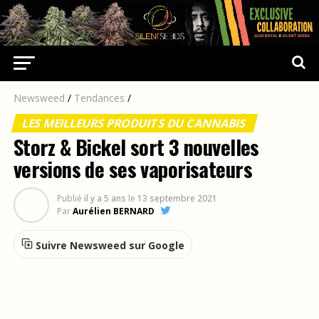
Newsweed
/
Tendances
/
LES MEILLEURS PRODUITS DU CANNABIS
Storz & Bickel sort 3 nouvelles
versions de ses vaporisateurs
Publié
il y a 5 ans
le
13 septembre 2021
Par
Aurélien BERNARD
Suivre Newsweed sur Google