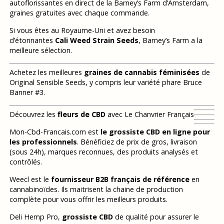
autoflorissantes en direct de la Barney’s Farm d’Amsterdam,
graines gratuites avec chaque commande.
Si vous êtes au Royaume-Uni et avez besoin
d’étonnantes
Cali Weed Strain Seeds
, Barney’s Farm a la
meilleure sélection.
Achetez les meilleures
graines de cannabis féminisées
de
Original Sensible Seeds, y compris leur variété phare Bruce
Banner #3.
Découvrez les
fleurs de CBD
avec Le Chanvrier Français
Mon-Cbd-Francais.com est
le grossiste CBD en ligne pour
les professionnels
. Bénéficiez de prix de gros, livraison
(sous 24h), marques reconnues, des produits analysés et
contrôlés.
Weecl est le
fournisseur B2B français de référence
en
cannabinoïdes. Ils maitrisent la chaine de production
complète pour vous offrir les meilleurs produits.
Deli Hemp Pro,
grossiste CBD
de qualité pour assurer le