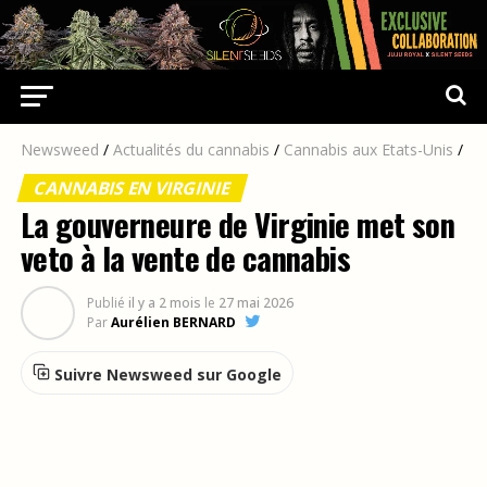
Newsweed
/
Actualités du cannabis
/
Cannabis aux Etats-Unis
/
CANNABIS EN VIRGINIE
La gouverneure de Virginie met son
veto à la vente de cannabis
Publié
il y a 2 mois
le
27 mai 2026
Par
Aurélien BERNARD
Suivre Newsweed sur Google