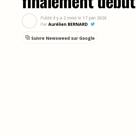
finalement débute
Publié
il y a 2 mois
le
17 juin 2026
Par
Aurélien BERNARD
Suivre Newsweed sur Google