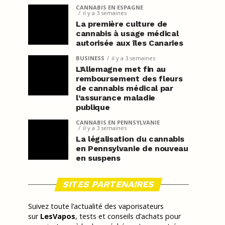
CANNABIS EN ESPAGNE
il y a 3 semaines
La première culture de
cannabis à usage médical
autorisée aux îles Canaries
BUSINESS
il y a 3 semaines
L’Allemagne met fin au
remboursement des fleurs
de cannabis médical par
l’assurance maladie
publique
CANNABIS EN PENNSYLVANIE
il y a 3 semaines
La légalisation du cannabis
en Pennsylvanie de nouveau
en suspens
SITES PARTENAIRES
Suivez toute l’actualité des vaporisateurs
sur
LesVapos
, tests et conseils d’achats pour