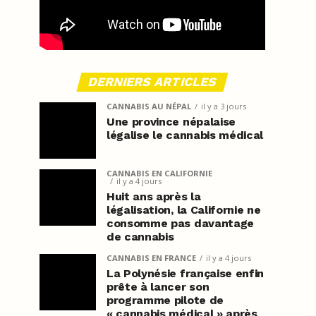
DERNIERS ARTICLES
CANNABIS AU NÉPAL
il y a 3 jours
Une province népalaise
légalise le cannabis médical
CANNABIS EN CALIFORNIE
il y a 4 jours
Huit ans après la
légalisation, la Californie ne
consomme pas davantage
de cannabis
CANNABIS EN FRANCE
il y a 4 jours
La Polynésie française enfin
prête à lancer son
programme pilote de
« cannabis médical » après