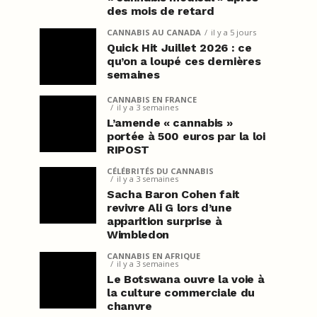
des mois de retard
CANNABIS AU CANADA
il y a 5 jours
Quick Hit Juillet 2026 : ce
qu’on a loupé ces dernières
semaines
CANNABIS EN FRANCE
il y a 3 semaines
L’amende « cannabis »
portée à 500 euros par la loi
RIPOST
CÉLÉBRITÉS DU CANNABIS
il y a 3 semaines
Sacha Baron Cohen fait
revivre Ali G lors d’une
apparition surprise à
Wimbledon
CANNABIS EN AFRIQUE
il y a 3 semaines
Le Botswana ouvre la voie à
la culture commerciale du
chanvre