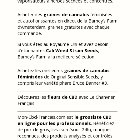
vaporisateurs à herbes séchées et concentrés.
Acheter des
graines de cannabis
féminisées
et autoflorissantes en direct de la Barney’s Farm
d’Amsterdam, graines gratuites avec chaque
commande.
Si vous êtes au Royaume-Uni et avez besoin
d’étonnantes
Cali Weed Strain Seeds
,
Barney’s Farm a la meilleure sélection.
Achetez les meilleures
graines de cannabis
féminisées
de Original Sensible Seeds, y
compris leur variété phare Bruce Banner #3.
Découvrez les
fleurs de CBD
avec Le Chanvrier
Français
Mon-Cbd-Francais.com est
le grossiste CBD
en ligne pour les professionnels
. Bénéficiez
de prix de gros, livraison (sous 24h), marques
reconnues, des produits analysés et contrôlés.