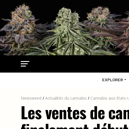
EXPLORER
Newsweed
/
Actualités du cannabis
/
Cannabis aux Etats-
Les ventes de can