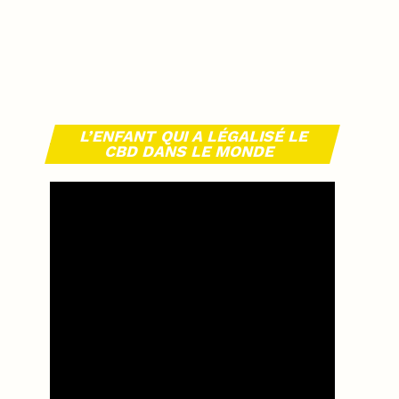
L’ENFANT QUI A LÉGALISÉ LE
CBD DANS LE MONDE