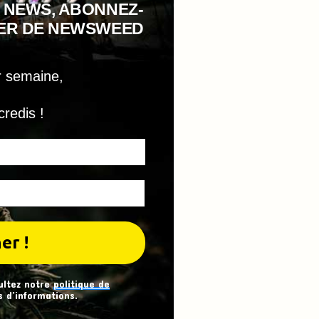
 NEWS, ABONNEZ-
TER DE NEWSWEED
r semaine,
credis !
ultez notre
politique de
 d’informations.