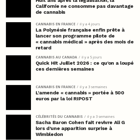
Huit ans après la légalisation, la
Californie ne consomme pas davantage
de cannabis
CANNABIS EN FRANCE
il y a 4 jours
La Polynésie française enfin prête à
lancer son programme pilote de
« cannabis médical » après des mois de
retard
CANNABIS AU CANADA
il y a 5 jours
Quick Hit Juillet 2026 : ce qu’on a loupé
ces dernières semaines
CANNABIS EN FRANCE
il y a 3 semaines
L’amende « cannabis » portée à 500
euros par la loi RIPOST
CÉLÉBRITÉS DU CANNABIS
il y a 3 semaines
Sacha Baron Cohen fait revivre Ali G
lors d’une apparition surprise à
Wimbledon