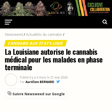
Newsweed
/
Actualités du cannabis
/
CANNABIS AUX ETATS-UNIS
La Louisiane autorise le cannabis
médical pour les malades en phase
terminale
Publié
il y a 3 mois
le
21 mai 2026
Par
Aurélien BERNARD
Suivre Newsweed sur Google