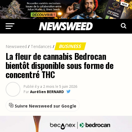
BUSINESS
Newsweed
/
Tendances
/
La fleur de cannabis Bedrocan
bientôt disponible sous forme de
concentré THC
Publié
il y a 2 mois
le
5 juin 2026
Par
Aurélien BERNARD
Suivre Newsweed sur Google