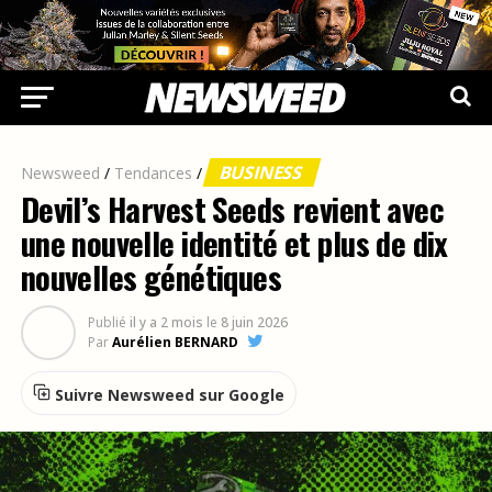
BUSINESS
Newsweed
/
Tendances
/
Devil’s Harvest Seeds revient avec
une nouvelle identité et plus de dix
nouvelles génétiques
Publié
il y a 2 mois
le
8 juin 2026
Par
Aurélien BERNARD
Suivre Newsweed sur Google