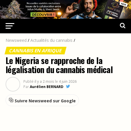
Newsweed
/
Actualités du cannabis
/
CANNABIS EN AFRIQUE
Le Nigeria se rapproche de la
légalisation du cannabis médical
Publié
il y a 2 mois
le
4 juin 2026
Par
Aurélien BERNARD
Suivre Newsweed sur Google