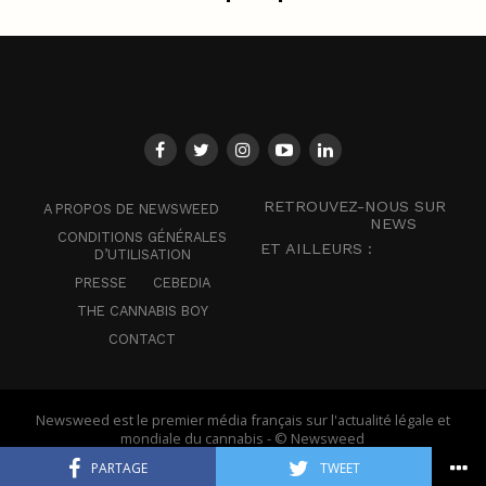
RETROUVEZ-NOUS SUR
A PROPOS DE NEWSWEED
NEWS
CONDITIONS GÉNÉRALES
ET AILLEURS :
D’UTILISATION
PRESSE
CEBEDIA
THE CANNABIS BOY
CONTACT
Newsweed est le premier média français sur l'actualité légale et
mondiale du cannabis - © Newsweed
PARTAGE
TWEET
Français