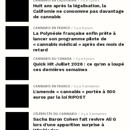
CANNABIS EN CALIFORNIE
il y a 3 jours
Huit ans après la légalisation, la
Californie ne consomme pas davantage
de cannabis
CANNABIS EN FRANCE
il y a 4 jours
La Polynésie française enfin prête à
lancer son programme pilote de
« cannabis médical » après des mois de
retard
CANNABIS AU CANADA
il y a 4 jours
Quick Hit Juillet 2026 : ce qu’on a loupé
ces dernières semaines
CANNABIS EN FRANCE
il y a 3 semaines
L’amende « cannabis » portée à 500
euros par la loi RIPOST
CÉLÉBRITÉS DU CANNABIS
il y a 3 semaines
Sacha Baron Cohen fait revivre Ali G
lors d’une apparition surprise à