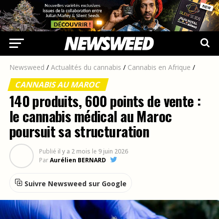
Newsweed
/
Actualités du cannabis
/
Cannabis en Afrique
/
CANNABIS AU MAROC
140 produits, 600 points de vente :
le cannabis médical au Maroc
poursuit sa structuration
Publié
il y a 2 mois
le
9 juin 2026
Par
Aurélien BERNARD
Suivre Newsweed sur Google