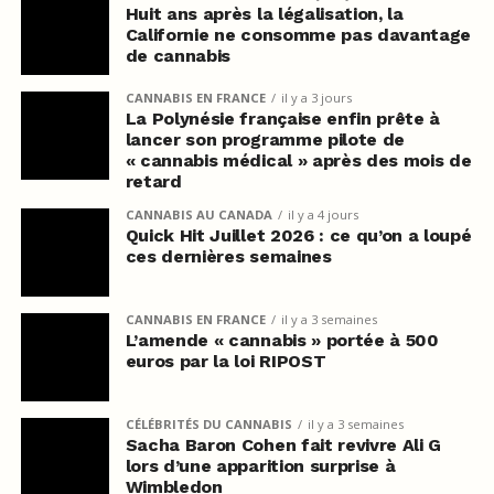
Huit ans après la légalisation, la
Californie ne consomme pas davantage
de cannabis
CANNABIS EN FRANCE
il y a 3 jours
La Polynésie française enfin prête à
lancer son programme pilote de
« cannabis médical » après des mois de
retard
CANNABIS AU CANADA
il y a 4 jours
Quick Hit Juillet 2026 : ce qu’on a loupé
ces dernières semaines
CANNABIS EN FRANCE
il y a 3 semaines
L’amende « cannabis » portée à 500
euros par la loi RIPOST
CÉLÉBRITÉS DU CANNABIS
il y a 3 semaines
Sacha Baron Cohen fait revivre Ali G
lors d’une apparition surprise à
Wimbledon