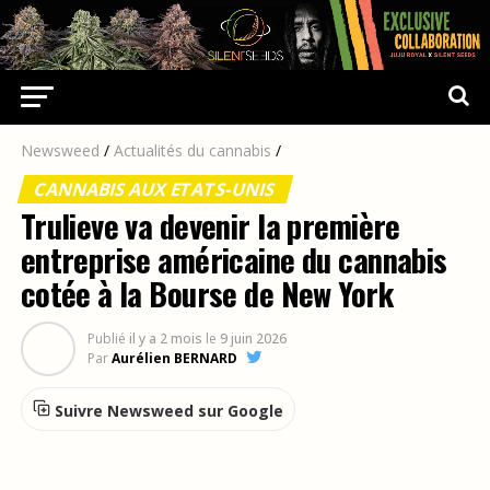
Newsweed
/
Actualités du cannabis
/
CANNABIS AUX ETATS-UNIS
Trulieve va devenir la première
entreprise américaine du cannabis
cotée à la Bourse de New York
Publié
il y a 2 mois
le
9 juin 2026
Par
Aurélien BERNARD
Suivre Newsweed sur Google