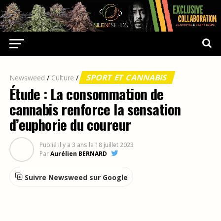
SPORT ET CANNABIS
Newsweed
/
Culture
/
Étude : La consommation de
cannabis renforce la sensation
d’euphorie du coureur
Publié
il y a 3 ans
le
18 juillet 2023
Par
Aurélien BERNARD
Suivre Newsweed sur Google