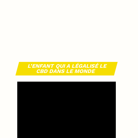
L’ENFANT QUI A LÉGALISÉ LE
CBD DANS LE MONDE