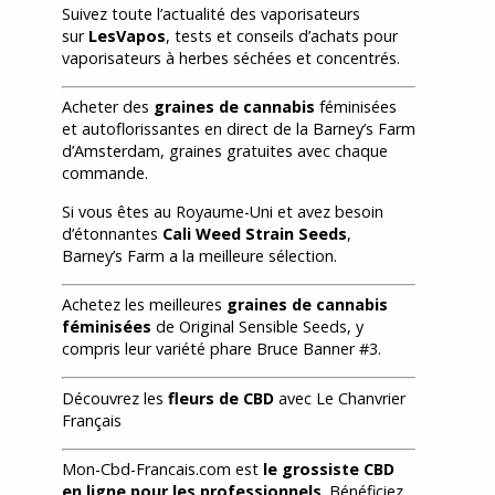
Suivez toute l’actualité des vaporisateurs
sur
LesVapos
, tests et conseils d’achats pour
vaporisateurs à herbes séchées et concentrés.
Acheter des
graines de cannabis
féminisées
et autoflorissantes en direct de la Barney’s Farm
d’Amsterdam, graines gratuites avec chaque
commande.
Si vous êtes au Royaume-Uni et avez besoin
d’étonnantes
Cali Weed Strain Seeds
,
Barney’s Farm a la meilleure sélection.
Achetez les meilleures
graines de cannabis
féminisées
de Original Sensible Seeds, y
compris leur variété phare Bruce Banner #3.
Découvrez les
fleurs de CBD
avec Le Chanvrier
Français
Mon-Cbd-Francais.com est
le grossiste CBD
en ligne pour les professionnels
. Bénéficiez