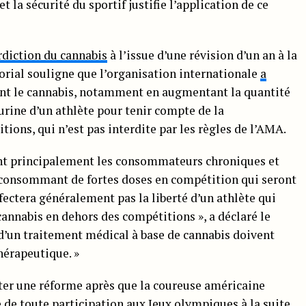
 la sécurité du sportif justifie l’application de ce
rdiction du cannabis
à l’issue d’une révision d’un an à la
orial souligne que l’organisation internationale
a
nt le cannabis, notamment en augmentant la quantité
rine d’un athlète pour tenir compte de la
ons, qui n’est pas interdite par les règles de l’AMA.
 sont principalement les consommateurs chroniques et
s consommant de fortes doses en compétition qui seront
ffectera généralement pas la liberté d’un athlète qui
nnabis en dehors des compétitions », a déclaré le
 d’un traitement médical à base de cannabis doivent
hérapeutique. »
ter une réforme après que la coureuse américaine
e
de toute participation aux Jeux olympiques à la suite