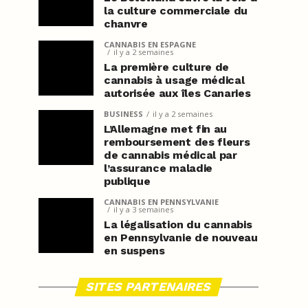
la culture commerciale du
chanvre
CANNABIS EN ESPAGNE
il y a 2 semaines
La première culture de
cannabis à usage médical
autorisée aux îles Canaries
BUSINESS
il y a 2 semaines
L’Allemagne met fin au
remboursement des fleurs
de cannabis médical par
l’assurance maladie
publique
CANNABIS EN PENNSYLVANIE
il y a 3 semaines
La légalisation du cannabis
en Pennsylvanie de nouveau
en suspens
SITES PARTENAIRES