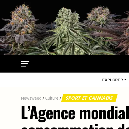
EXPLORER
SPORT ET CANNABIS
Newsweed
/
Culture
/
L’Agence mondial