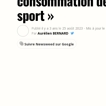
consommation de 
sport »
Publié
il y a 3 ans
le
25 août 2023
- Mis à jour l
Par
Aurélien BERNARD
Suivre Newsweed sur Google