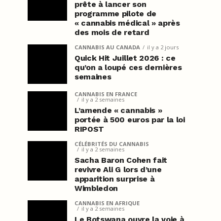
prête à lancer son
programme pilote de
« cannabis médical » après
des mois de retard
CANNABIS AU CANADA
il y a 2 jours
Quick Hit Juillet 2026 : ce
qu’on a loupé ces dernières
semaines
CANNABIS EN FRANCE
il y a 2 semaines
L’amende « cannabis »
portée à 500 euros par la loi
RIPOST
CÉLÉBRITÉS DU CANNABIS
il y a 2 semaines
Sacha Baron Cohen fait
revivre Ali G lors d’une
apparition surprise à
Wimbledon
CANNABIS EN AFRIQUE
il y a 2 semaines
Le Botswana ouvre la voie à