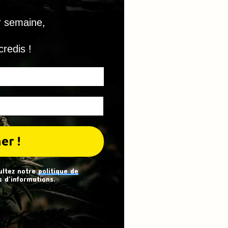
r semaine,
credis !
ultez notre
politique de
 d’informations.