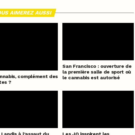
US AIMEREZ AUSSI
San Francisco : ouverture de
la première salle de sport où
nnabis, complément des
le cannabis est autorisé
tes ?
 Landis à l’assaut du
Les JO inspirent les