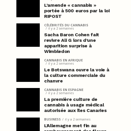
L’amende « cannabis »
portée à 500 euros par la loi
RIPOST
CÉLÉBRITÉS DU CANNABIS
il y a 2 semaines
Sacha Baron Cohen fait
revivre Ali G lors d’une
apparition surprise à
Wimbledon
CANNABIS EN AFRIQUE
il y a 2 semaines
Le Botswana ouvre la voie à
la culture commerciale du
chanvre
CANNABIS EN ESPAGNE
il y a 2 semaines
La première culture de
cannabis à usage médical
autorisée aux îles Canaries
BUSINESS
il y a 2 semaines
L’Allemagne met fin au