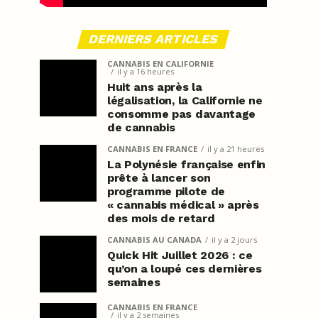
DERNIERS ARTICLES
CANNABIS EN CALIFORNIE
il y a 16 heures
Huit ans après la
légalisation, la Californie ne
consomme pas davantage
de cannabis
CANNABIS EN FRANCE
il y a 21 heures
La Polynésie française enfin
prête à lancer son
programme pilote de
« cannabis médical » après
des mois de retard
CANNABIS AU CANADA
il y a 2 jours
Quick Hit Juillet 2026 : ce
qu’on a loupé ces dernières
semaines
CANNABIS EN FRANCE
il y a 2 semaines