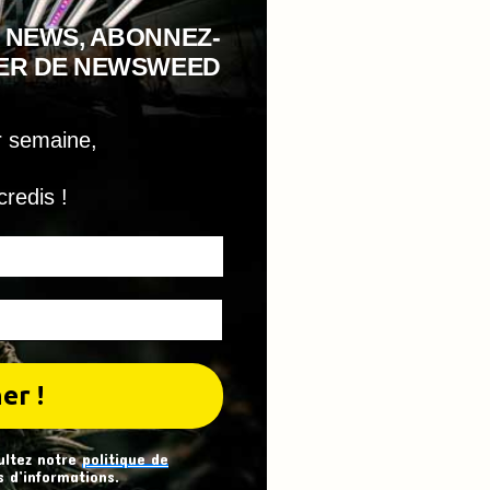
 NEWS, ABONNEZ-
TER DE NEWSWEED
r semaine,
credis !
ultez notre
politique de
 d’informations.