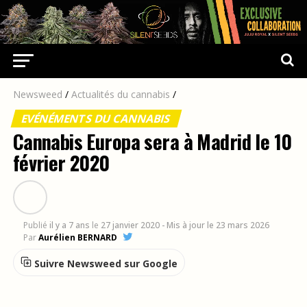
Newsweed
/
Actualités du cannabis
/
EVÉNÉMENTS DU CANNABIS
Cannabis Europa sera à Madrid le 10
février 2020
Publié
il y a 7 ans
le
27 janvier 2020
- Mis à jour le 23 mars 2026
Par
Aurélien BERNARD
Suivre Newsweed sur Google