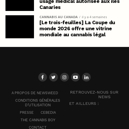
usage médical autorisée aux îles
Canaries
CANNABIS AU CANADA
il y a 4 semaines
[Le trois-feuilles] La Coupe du
monde 2026 offre une vitrine
mondiale au cannabis légal
RETROUVEZ-NOUS SUR
A PROPOS DE NEWSWEED
NEWS
CONDITIONS GÉNÉRALES
ET AILLEURS :
D’UTILISATION
PRESSE
CEBEDIA
THE CANNABIS BOY
CONTACT