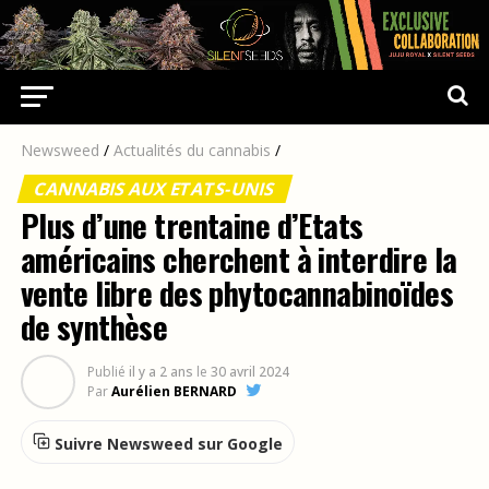
Newsweed
/
Actualités du cannabis
/
CANNABIS AUX ETATS-UNIS
Plus d’une trentaine d’Etats
américains cherchent à interdire la
vente libre des phytocannabinoïdes
de synthèse
Publié
il y a 2 ans
le
30 avril 2024
Par
Aurélien BERNARD
Suivre Newsweed sur Google