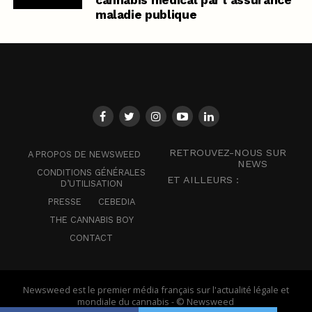
maladie publique
RETROUVEZ-NOUS SUR
A PROPOS DE NEWSWEED
NEWS
CONDITIONS GÉNÉRALES
ET AILLEURS :
D’UTILISATION
PRESSE
CEBEDIA
THE CANNABIS BOY
CONTACT
Newsweed est le premier média français sur l'actualité légale et
mondiale du cannabis - © Newsweed