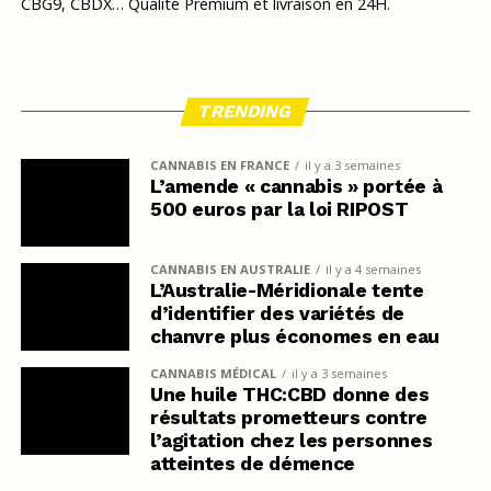
CBG9, CBDX… Qualité Premium et livraison en 24H.
TRENDING
CANNABIS EN FRANCE
il y a 3 semaines
L’amende « cannabis » portée à
500 euros par la loi RIPOST
CANNABIS EN AUSTRALIE
il y a 4 semaines
L’Australie-Méridionale tente
d’identifier des variétés de
chanvre plus économes en eau
CANNABIS MÉDICAL
il y a 3 semaines
Une huile THC:CBD donne des
résultats prometteurs contre
l’agitation chez les personnes
atteintes de démence