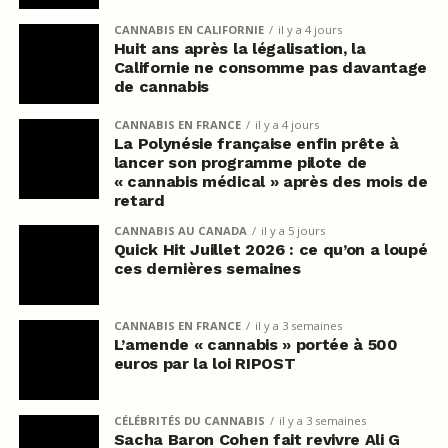
CANNABIS EN CALIFORNIE
il y a 4 jours
Huit ans après la légalisation, la
Californie ne consomme pas davantage
de cannabis
CANNABIS EN FRANCE
il y a 4 jours
La Polynésie française enfin prête à
lancer son programme pilote de
« cannabis médical » après des mois de
retard
CANNABIS AU CANADA
il y a 5 jours
Quick Hit Juillet 2026 : ce qu’on a loupé
ces dernières semaines
CANNABIS EN FRANCE
il y a 3 semaines
L’amende « cannabis » portée à 500
euros par la loi RIPOST
CÉLÉBRITÉS DU CANNABIS
il y a 3 semaines
Sacha Baron Cohen fait revivre Ali G