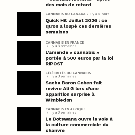
des mois de retard
CANNABIS AU CANADA
il y a 4 jours
Quick Hit Juillet 2026 : ce
qu’on a loupé ces dernières
semaines
CANNABIS EN FRANCE
il y a 3 semaines
L’amende « cannabis »
portée à 500 euros par la loi
RIPOST
CÉLÉBRITÉS DU CANNABIS
il y a 3 semaines
Sacha Baron Cohen fait
revivre Ali G lors d’une
apparition surprise à
Wimbledon
CANNABIS EN AFRIQUE
il y a 3 semaines
Le Botswana ouvre la voie à
la culture commerciale du
chanvre