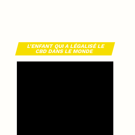
L’ENFANT QUI A LÉGALISÉ LE
CBD DANS LE MONDE