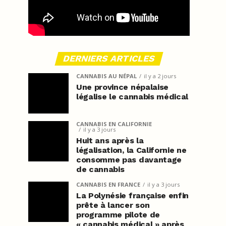
DERNIERS ARTICLES
CANNABIS AU NÉPAL
il y a 2 jours
Une province népalaise
légalise le cannabis médical
CANNABIS EN CALIFORNIE
il y a 3 jours
Huit ans après la
légalisation, la Californie ne
consomme pas davantage
de cannabis
CANNABIS EN FRANCE
il y a 3 jours
La Polynésie française enfin
prête à lancer son
programme pilote de
« cannabis médical » après