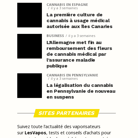
CANNABIS EN ESPAGNE
il y a 3 semaines
La première culture de
cannabis à usage médical
autorisée aux îles Canaries
BUSINESS
il y a 3 semaines
L’Allemagne met fin au
remboursement des fleurs
de cannabis médical par
l’assurance maladie
publique
CANNABIS EN PENNSYLVANIE
il y a 3 semaines
La légalisation du cannabis
en Pennsylvanie de nouveau
en suspens
SITES PARTENAIRES
Suivez toute l’actualité des vaporisateurs
sur
LesVapos
, tests et conseils d’achats pour