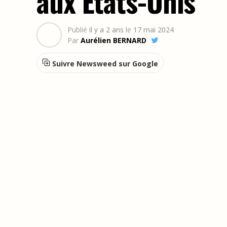
aux Etats-Unis
Publié
il y a 2 ans
le
17 mai 2024
Par
Aurélien BERNARD
Suivre Newsweed sur Google