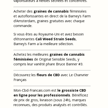
vaporisateurs à herbes séchées et concentrés.
Acheter des
graines de cannabis
féminisées
et autoflorissantes en direct de la Barney’s Farm
d’Amsterdam, graines gratuites avec chaque
commande.
Si vous êtes au Royaume-Uni et avez besoin
d’étonnantes
Cali Weed Strain Seeds
,
Barney’s Farm a la meilleure sélection.
Achetez les meilleures
graines de cannabis
féminisées
de Original Sensible Seeds, y
compris leur variété phare Bruce Banner #3.
Découvrez les
fleurs de CBD
avec Le Chanvrier
Français
Mon-Cbd-Francais.com est
le grossiste CBD
en ligne pour les professionnels
. Bénéficiez
de prix de gros, livraison (sous 24h), marques
reconnues, des produits analysés et contrôlés.