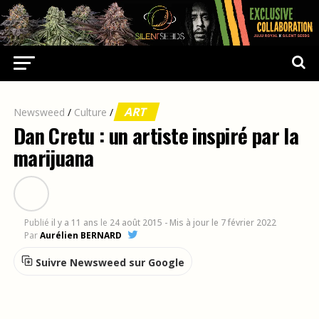
ART
Newsweed
/
Culture
/
Dan Cretu : un artiste inspiré par la
marijuana
Publié
il y a 11 ans
le
24 août 2015
- Mis à jour le 7 février 2022
Par
Aurélien BERNARD
Suivre Newsweed sur Google