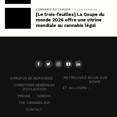
CANNABIS AU CANADA
il y a 4 semaines
[Le trois-feuilles] La Coupe du
monde 2026 offre une vitrine
mondiale au cannabis légal
RETROUVEZ-NOUS SUR
A PROPOS DE NEWSWEED
NEWS
CONDITIONS GÉNÉRALES
ET AILLEURS :
D’UTILISATION
PRESSE
CEBEDIA
THE CANNABIS BOY
CONTACT