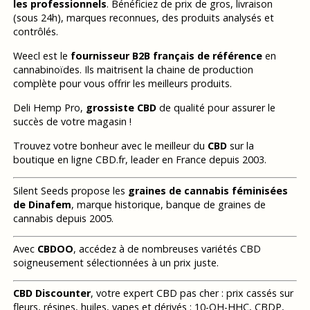
les professionnels
. Bénéficiez de prix de gros, livraison
(sous 24h), marques reconnues, des produits analysés et
contrôlés.
Weecl est le
fournisseur B2B français de référence
en
cannabinoïdes. Ils maitrisent la chaine de production
complète pour vous offrir les meilleurs produits.
Deli Hemp Pro,
grossiste CBD
de qualité pour assurer le
succès de votre magasin !
Trouvez votre bonheur avec le meilleur du
CBD
sur la
boutique en ligne CBD.fr, leader en France depuis 2003.
Silent Seeds propose les
graines de cannabis féminisées
de Dinafem
, marque historique, banque de graines de
cannabis depuis 2005.
Avec
CBDOO
, accédez à de nombreuses variétés CBD
soigneusement sélectionnées à un prix juste.
CBD Discounter
, votre expert CBD pas cher : prix cassés sur
fleurs, résines, huiles, vapes et dérivés : 10-OH-HHC, CBDP,