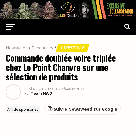
LIFESTYLE
Newsweed
/
Tendances
/
Commande doublée voire triplée
chez Le Point Chanvre sur une
sélection de produits
Publié
il y a 2 ans
le
20 février 2024
Par
Team NWD
Suivre Newsweed sur Google
Article sponsorisé