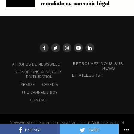
mondiale au cannabis légal
RETROUVEZ-NOUS SUR
A PROPOS DE NEWSWEED
NEWS
CONDITIONS GÉNÉRALES
ET AILLEURS :
D’UTILISATION
PRESSE
CEBEDIA
THE CANNABIS BOY
CONTACT
Newsweed est le premier média français sur l'actualité légale et
mondiale du cannabis - © Newsweed
PARTAGE
TWEET