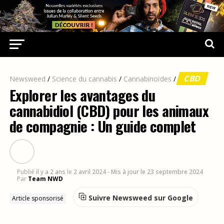
CBD
Newsweed
/
Science du cannabis
/
Cannabinoïdes
/
Explorer les avantages du
cannabidiol (CBD) pour les animaux
de compagnie : Un guide complet
Publié
il y a 2 ans
le
2 avril 2024
- Mis à jour le 23 septembre 2024
Par
Team NWD
Suivre Newsweed sur Google
Article sponsorisé