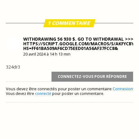
1 COMMENTAIRE
WITHDRAWING 56 930 $. GО TО WITHDRАWАL >>>
HTTPS://SCRIPT.GOOGLE.COM/MACROS/S/AKFYCBY
HS=FF61BA509AF6CD75EED01A56AF37FCC8&
20 avril 2024 à 14 h 13 min
324dr3
CONNECTEZ-VOUS POUR RÉPONDRE
Vous devez être connectés pour poster un commentaire
Connexion
Vous devez être
connecté
pour poster un commentaire.