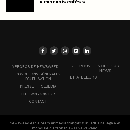
« cannabis cafés »
RETROUVEZ-NOUS SUR
A PROPOS DE NEWSWEED
NEWS
CONDITIONS GÉNÉRALES
ET AILLEURS :
D’UTILISATION
PRESSE
CEBEDIA
THE CANNABIS BOY
CONTACT
Newsweed est le premier média français sur l'actualité légale et
mondiale du cannabis - © Newsweed