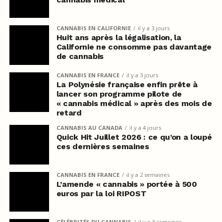
CANNABIS EN CALIFORNIE
il y a 3 jours
Huit ans après la légalisation, la
Californie ne consomme pas davantage
de cannabis
CANNABIS EN FRANCE
il y a 3 jours
La Polynésie française enfin prête à
lancer son programme pilote de
« cannabis médical » après des mois de
retard
CANNABIS AU CANADA
il y a 4 jours
Quick Hit Juillet 2026 : ce qu’on a loupé
ces dernières semaines
CANNABIS EN FRANCE
il y a 2 semaines
L’amende « cannabis » portée à 500
euros par la loi RIPOST
CÉLÉBRITÉS DU CANNABIS
il y a 3 semaines