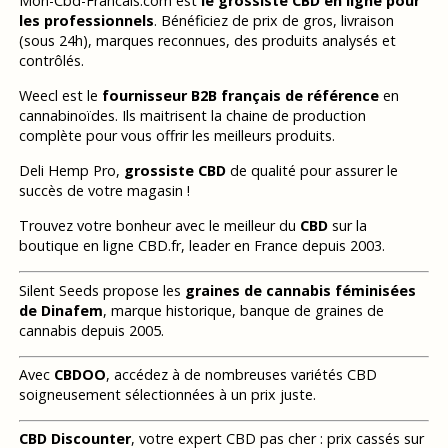
Mon-Cbd-Francais.com est
le grossiste CBD en ligne pour
les professionnels
. Bénéficiez de prix de gros, livraison
(sous 24h), marques reconnues, des produits analysés et
contrôlés.
Weecl est le
fournisseur B2B français de référence
en
cannabinoïdes. Ils maitrisent la chaine de production
complète pour vous offrir les meilleurs produits.
Deli Hemp Pro,
grossiste CBD
de qualité pour assurer le
succès de votre magasin !
Trouvez votre bonheur avec le meilleur du
CBD
sur la
boutique en ligne CBD.fr, leader en France depuis 2003.
Silent Seeds propose les
graines de cannabis féminisées
de Dinafem
, marque historique, banque de graines de
cannabis depuis 2005.
Avec
CBDOO
, accédez à de nombreuses variétés CBD
soigneusement sélectionnées à un prix juste.
CBD Discounter
, votre expert CBD pas cher : prix cassés sur