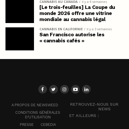
CANNABIS AU CANADA
il y a 4 semaines
[Le trois-feuilles] La Coupe du
monde 2026 offre une vitrine
mondiale au cannabis légal
CANNABIS EN CALIFORNIE
il y a 3 semaines
San Francisco autorise les
« cannabis cafés »
RETROUVEZ-NOUS SUR
A PROPOS DE NEWSWEED
NEWS
CONDITIONS GÉNÉRALES
ET AILLEURS :
D’UTILISATION
PRESSE
CEBEDIA