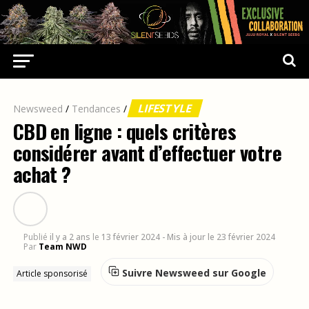
LIFESTYLE
Newsweed
/
Tendances
/
CBD en ligne : quels critères
considérer avant d’effectuer votre
achat ?
Publié
il y a 2 ans
le
13 février 2024
- Mis à jour le 23 février 2024
Par
Team NWD
Suivre Newsweed sur Google
Article sponsorisé