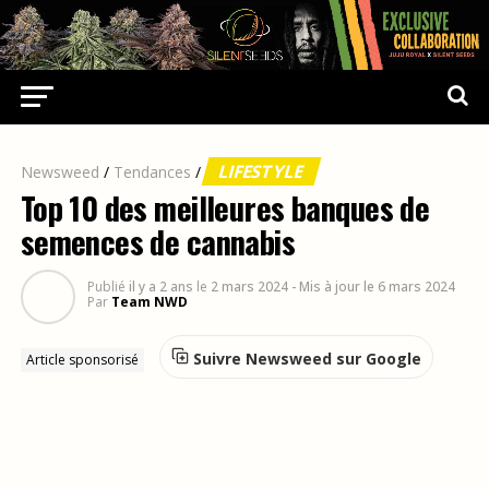
LIFESTYLE
Newsweed
/
Tendances
/
Top 10 des meilleures banques de
semences de cannabis
Publié
il y a 2 ans
le
2 mars 2024
- Mis à jour le 6 mars 2024
Par
Team NWD
Suivre Newsweed sur Google
Article sponsorisé