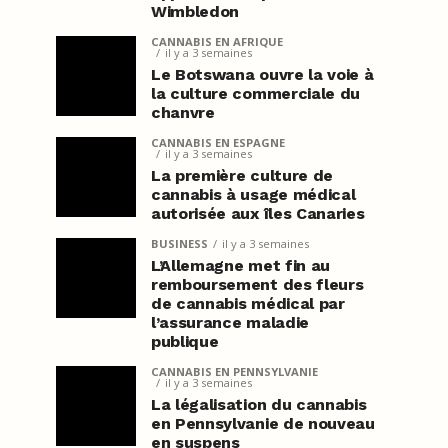
Wimbledon
CANNABIS EN AFRIQUE
il y a 3 semaines
Le Botswana ouvre la voie à
la culture commerciale du
chanvre
CANNABIS EN ESPAGNE
il y a 3 semaines
La première culture de
cannabis à usage médical
autorisée aux îles Canaries
BUSINESS
il y a 3 semaines
L’Allemagne met fin au
remboursement des fleurs
de cannabis médical par
l’assurance maladie
publique
CANNABIS EN PENNSYLVANIE
il y a 3 semaines
La légalisation du cannabis
en Pennsylvanie de nouveau
en suspens