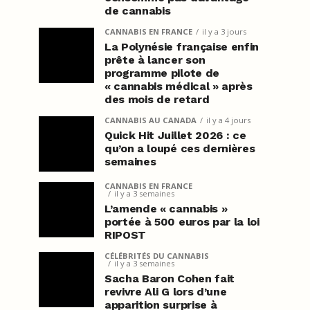
de cannabis
CANNABIS EN FRANCE
il y a 3 jours
La Polynésie française enfin
prête à lancer son
programme pilote de
« cannabis médical » après
des mois de retard
CANNABIS AU CANADA
il y a 4 jours
Quick Hit Juillet 2026 : ce
qu’on a loupé ces dernières
semaines
CANNABIS EN FRANCE
il y a 3 semaines
L’amende « cannabis »
portée à 500 euros par la loi
RIPOST
CÉLÉBRITÉS DU CANNABIS
il y a 3 semaines
Sacha Baron Cohen fait
revivre Ali G lors d’une
apparition surprise à