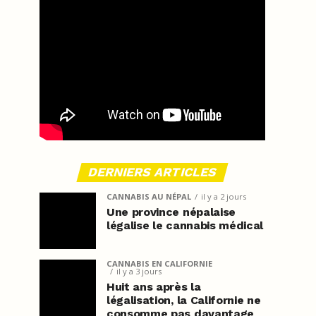
DERNIERS ARTICLES
CANNABIS AU NÉPAL
il y a 2 jours
Une province népalaise
légalise le cannabis médical
CANNABIS EN CALIFORNIE
il y a 3 jours
Huit ans après la
légalisation, la Californie ne
consomme pas davantage