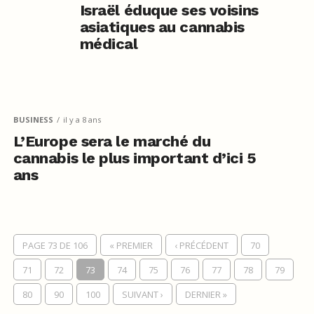
Israël éduque ses voisins
asiatiques au cannabis
médical
BUSINESS
il y a 8 ans
L’Europe sera le marché du
cannabis le plus important d’ici 5
ans
PAGE 73 DE 106
« PREMIER
‹ PRÉCÉDENT
70
71
72
73
74
75
76
77
78
79
80
90
100
SUIVANT ›
DERNIER »