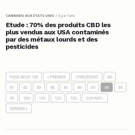
CANNABIS AUX ETATS-UNIS
il y a 7 ans
Etude : 70% des produits CBD les
plus vendus aux USA contaminés
par des métaux lourds et des
pesticides
PAGE 88 DE 138
« PREMIER
‹ PRÉCÉDENT
80
81
82
83
84
85
86
87
88
89
90
100
110
120
130
SUIVANT ›
DERNIER »