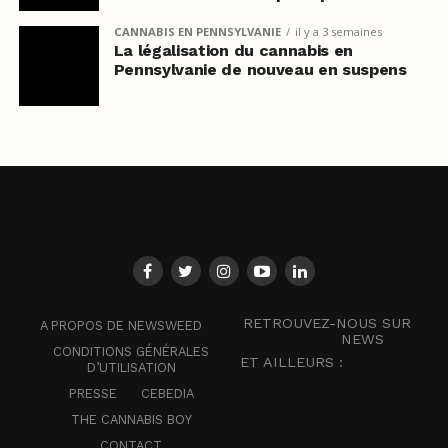
CANNABIS EN PENNSYLVANIE
il y a 3 semaines
La légalisation du cannabis en
Pennsylvanie de nouveau en suspens
RETROUVEZ-NOUS SUR
A PROPOS DE NEWSWEED
NEWS
CONDITIONS GÉNÉRALES
ET AILLEURS :
D’UTILISATION
PRESSE
CEBEDIA
THE CANNABIS BOY
CONTACT