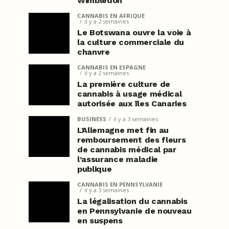
Wimbledon
CANNABIS EN AFRIQUE
il y a 2 semaines
Le Botswana ouvre la voie à
la culture commerciale du
chanvre
CANNABIS EN ESPAGNE
il y a 2 semaines
La première culture de
cannabis à usage médical
autorisée aux îles Canaries
BUSINESS
il y a 3 semaines
L’Allemagne met fin au
remboursement des fleurs
de cannabis médical par
l’assurance maladie
publique
CANNABIS EN PENNSYLVANIE
il y a 3 semaines
La légalisation du cannabis
en Pennsylvanie de nouveau
en suspens