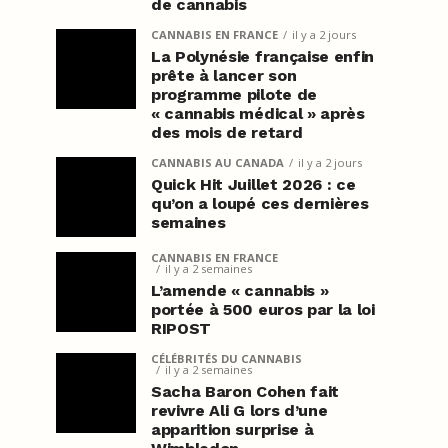
de cannabis
CANNABIS EN FRANCE
il y a 2 jours
La Polynésie française enfin
prête à lancer son
programme pilote de
« cannabis médical » après
des mois de retard
CANNABIS AU CANADA
il y a 2 jours
Quick Hit Juillet 2026 : ce
qu’on a loupé ces dernières
semaines
CANNABIS EN FRANCE
il y a 2 semaines
L’amende « cannabis »
portée à 500 euros par la loi
RIPOST
CÉLÉBRITÉS DU CANNABIS
il y a 2 semaines
Sacha Baron Cohen fait
revivre Ali G lors d’une
apparition surprise à