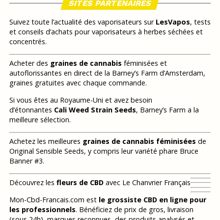
SITES PARTENAIRES
Suivez toute l’actualité des vaporisateurs sur
LesVapos
, tests
et conseils d’achats pour vaporisateurs à herbes séchées et
concentrés.
Acheter des
graines de cannabis
féminisées et
autoflorissantes en direct de la Barney’s Farm d’Amsterdam,
graines gratuites avec chaque commande.
Si vous êtes au Royaume-Uni et avez besoin
d’étonnantes
Cali Weed Strain Seeds
, Barney’s Farm a la
meilleure sélection.
Achetez les meilleures
graines de cannabis féminisées
de
Original Sensible Seeds, y compris leur variété phare Bruce
Banner #3.
Découvrez les
fleurs de CBD
avec Le Chanvrier Français
Mon-Cbd-Francais.com est
le grossiste CBD en ligne pour
les professionnels
. Bénéficiez de prix de gros, livraison
(sous 24h), marques reconnues, des produits analysés et