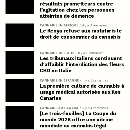
résultats prometteurs contre
l’agitation chez les personnes
atteintes de démence
CANNABIS EN AFRIQUE
il y a 3 semaines
Le Kenya refuse aux rastafaris le
droit de consommer du cannabis
CANNABIS EN ITALIE
il y a 4 semaines
Les tribunaux italiens continuent
d’affaiblir l’interdiction des fleurs
CBD en Italie
CANNABIS EN ESPAGNE
il y a 2 semaines
La première culture de cannabis à
usage médical autorisée aux îles
Canaries
CANNABIS AU CANADA
il y a 4 semaines
[Le trois-feuilles] La Coupe du
monde 2026 offre une vitrine
mondiale au cannabis légal