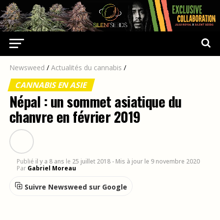
Newsweed
/
Actualités du cannabis
/
CANNABIS EN ASIE
Népal : un sommet asiatique du
chanvre en février 2019
Publié
il y a 8 ans
le
25 juillet 2018
- Mis à jour le 9 novembre 2020
Par
Gabriel Moreau
Suivre Newsweed sur Google