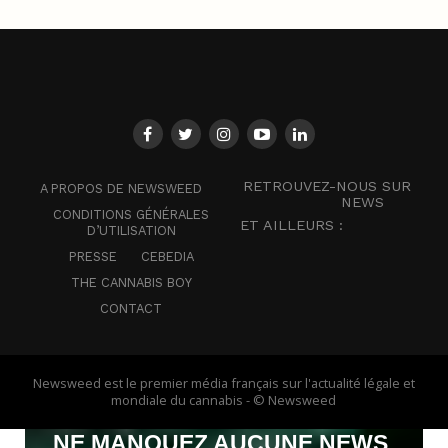
RETROUVEZ-NOUS SUR
A PROPOS DE NEWSWEED
NEWS
CONDITIONS GÉNÉRALES
ET AILLEURS :
D’UTILISATION
PRESSE
CEBEDIA
THE CANNABIS BOY
CONTACT
Newsweed est le premier média français sur l'actualité légale et
mondiale du cannabis - © Newsweed
NE MANQUEZ AUCUNE NEWS,