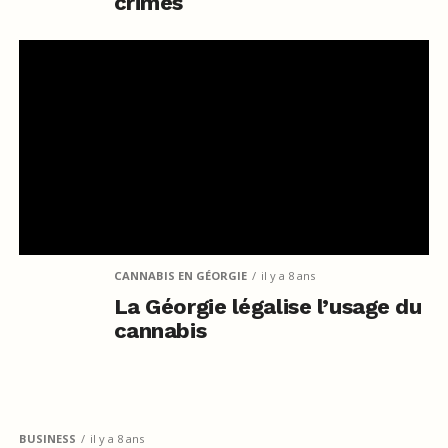
crimes
CANNABIS EN GÉORGIE
il y a 8 ans
La Géorgie légalise l’usage du
cannabis
BUSINESS
il y a 8 ans