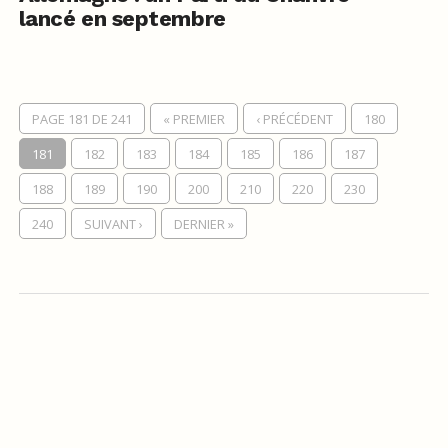
lancé en septembre
PAGE 181 DE 241
« PREMIER
‹ PRÉCÉDENT
180
181
182
183
184
185
186
187
188
189
190
200
210
220
230
240
SUIVANT ›
DERNIER »