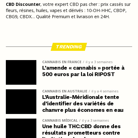
CBD Discounter
, votre expert CBD pas cher : prix cassés sur
fleurs, résines, huiles, vapes et dérivés : 10-OH-HHC, CBDP,
CBG9, CBDX… Qualité Premium et livraison en 24H.
TRENDING
CANNABIS EN FRANCE
il y a 3 semaines
L’amende « cannabis » portée à
500 euros par la loi RIPOST
CANNABIS EN AUSTRALIE
il y a 4 semaines
L’Australie-Méridionale tente
d’identifier des variétés de
chanvre plus économes en eau
CANNABIS MÉDICAL
il y a 3 semaines
Une huile THC:CBD donne des
résultats prometteurs contre