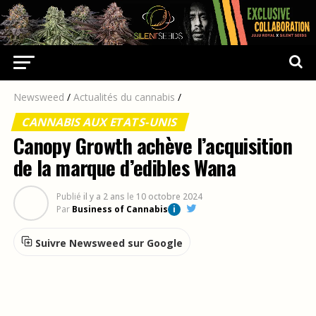
Newsweed
/
Actualités du cannabis
/
CANNABIS AUX ETATS-UNIS
Canopy Growth achève l’acquisition
de la marque d’edibles Wana
Publié
il y a 2 ans
le
10 octobre 2024
Par
Business of Cannabis
i
Suivre Newsweed sur Google