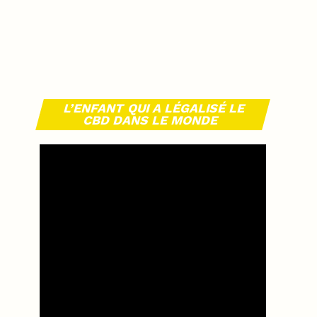
L’ENFANT QUI A LÉGALISÉ LE
CBD DANS LE MONDE