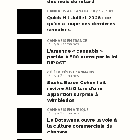
des mois de retard
CANNABIS AU CANADA
il y a 2 jours
Quick Hit Juillet 2026 : ce
qu’on a loupé ces dernières
semaines
CANNABIS EN FRANCE
il y a 2 semaines
L’amende « cannabis »
portée à 500 euros par la loi
RIPOST
CÉLÉBRITÉS DU CANNABIS
il y a 2 semaines
Sacha Baron Cohen fait
revivre Ali G lors d’une
apparition surprise à
Wimbledon
CANNABIS EN AFRIQUE
il y a 2 semaines
Le Botswana ouvre la voie à
la culture commerciale du
chanvre