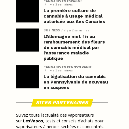
CANNABIS EN ESPAGNE
il y a 2 semaines
La première culture de
cannabis à usage médical
autorisée aux îles Canaries
BUSINESS
il y a 2 semaines
L’Allemagne met fin au
remboursement des fleurs
de cannabis médical par
l’assurance maladie
publique
CANNABIS EN PENNSYLVANIE
il y a 3 semaines
La légalisation du cannabis
en Pennsylvanie de nouveau
en suspens
SITES PARTENAIRES
Suivez toute l’actualité des vaporisateurs
sur
LesVapos
, tests et conseils d’achats pour
vaporisateurs à herbes séchées et concentrés.