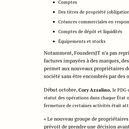
Comptes
Des titres de propriété (obligatio
Créances commerciales en responsa
Comptes de dépôt et liquidités
Équipements et stocks
Notamment, FoundersJT n’a pas repris
factures impayées à des marques, des 
permet aux nouveaux propriétaires de 
société sans être encombrés par des o
Début octobre,
Cory Azzalino
, le PDG 
statut des opérations dans chaque État où
fermeture de certaines activités était att
« Le nouveau groupe de propriétaires 
prévoit de prendre une décision avant 