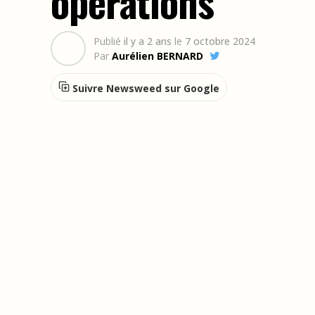
opérations
Publié
il y a 2 ans
le
7 octobre 2024
Par
Aurélien BERNARD
Suivre Newsweed sur Google