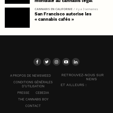
mondiale au cannabis légal
CANNABIS EN CALIFORNIE
il y a 3 semaines
San Francisco autorise les
« cannabis cafés »
RETROUVEZ-NOUS SUR
A PROPOS DE NEWSWEED
NEWS
CONDITIONS GÉNÉRALES
ET AILLEURS :
D’UTILISATION
PRESSE
CEBEDIA
THE CANNABIS BOY
CONTACT