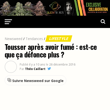
LIFESTYLE
Newsweed
/
Tendances
/
Tousser après avoir fumé : est-ce
que ça défonce plus ?
Publié
il y a 10 ans
le
26 décembre 2016
Par
Théo Caillart
Suivre Newsweed sur Google