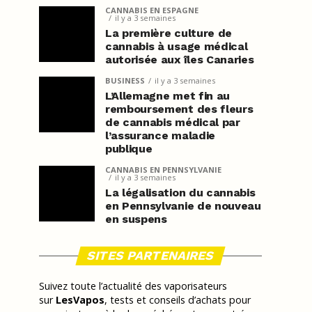
CANNABIS EN ESPAGNE
il y a 3 semaines
La première culture de
cannabis à usage médical
autorisée aux îles Canaries
BUSINESS
il y a 3 semaines
L’Allemagne met fin au
remboursement des fleurs
de cannabis médical par
l’assurance maladie
publique
CANNABIS EN PENNSYLVANIE
il y a 3 semaines
La légalisation du cannabis
en Pennsylvanie de nouveau
en suspens
SITES PARTENAIRES
Suivez toute l’actualité des vaporisateurs
sur
LesVapos
, tests et conseils d’achats pour