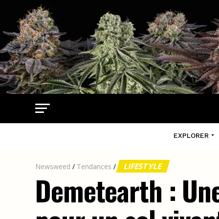
EXPLORER
LIFESTYLE
Newsweed
/
Tendances
/
Demetearth : Une