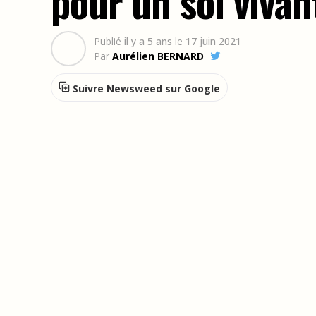
pour un sol vivan
Publié
il y a 5 ans
le
17 juin 2021
Par
Aurélien BERNARD
Suivre Newsweed sur Google