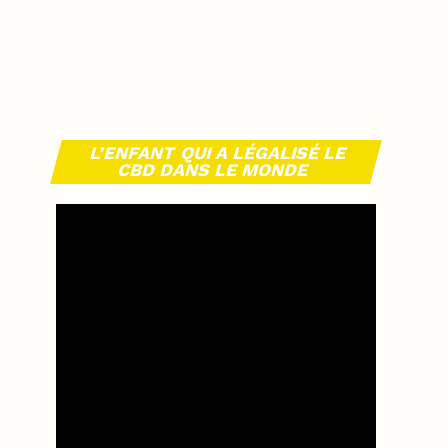
L’ENFANT QUI A LÉGALISÉ LE
CBD DANS LE MONDE