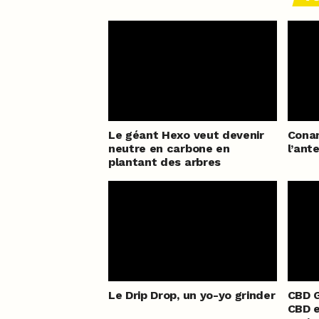
Le géant Hexo veut devenir
Conan
neutre en carbone en
l’ant
plantant des arbres
Le Drip Drop, un yo-yo grinder
CBD G
CBD en