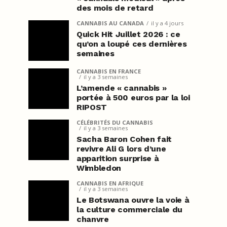
des mois de retard
CANNABIS AU CANADA
il y a 4 jours
Quick Hit Juillet 2026 : ce
qu’on a loupé ces dernières
semaines
CANNABIS EN FRANCE
il y a 3 semaines
L’amende « cannabis »
portée à 500 euros par la loi
RIPOST
CÉLÉBRITÉS DU CANNABIS
il y a 3 semaines
Sacha Baron Cohen fait
revivre Ali G lors d’une
apparition surprise à
Wimbledon
CANNABIS EN AFRIQUE
il y a 3 semaines
Le Botswana ouvre la voie à
la culture commerciale du
chanvre