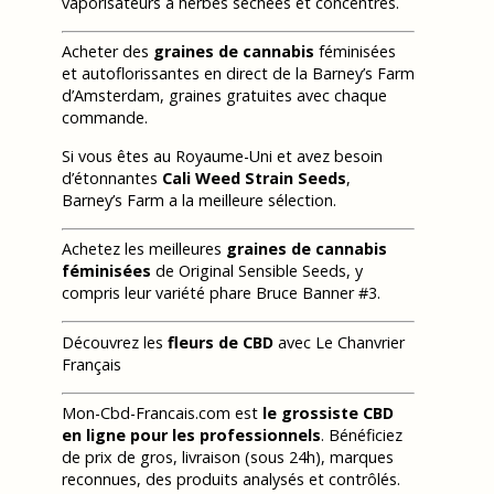
vaporisateurs à herbes séchées et concentrés.
Acheter des
graines de cannabis
féminisées
et autoflorissantes en direct de la Barney’s Farm
d’Amsterdam, graines gratuites avec chaque
commande.
Si vous êtes au Royaume-Uni et avez besoin
d’étonnantes
Cali Weed Strain Seeds
,
Barney’s Farm a la meilleure sélection.
Achetez les meilleures
graines de cannabis
féminisées
de Original Sensible Seeds, y
compris leur variété phare Bruce Banner #3.
Découvrez les
fleurs de CBD
avec Le Chanvrier
Français
Mon-Cbd-Francais.com est
le grossiste CBD
en ligne pour les professionnels
. Bénéficiez
de prix de gros, livraison (sous 24h), marques
reconnues, des produits analysés et contrôlés.