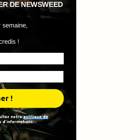
TER DE NEWSWEED
r semaine,
credis !
ultez notre
politique de
 d’informations.