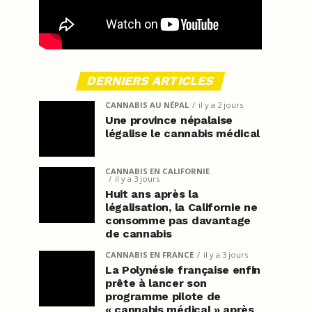
DERNIERS ARTICLES
CANNABIS AU NÉPAL
il y a 2 jours
Une province népalaise
légalise le cannabis médical
CANNABIS EN CALIFORNIE
il y a 3 jours
Huit ans après la
légalisation, la Californie ne
consomme pas davantage
de cannabis
CANNABIS EN FRANCE
il y a 3 jours
La Polynésie française enfin
prête à lancer son
programme pilote de
« cannabis médical » après