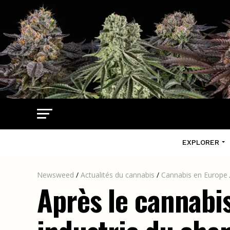
EXPLORER
Newsweed
/
Actualités du cannabis
/
Cannabis en Europe
Après le cannabis