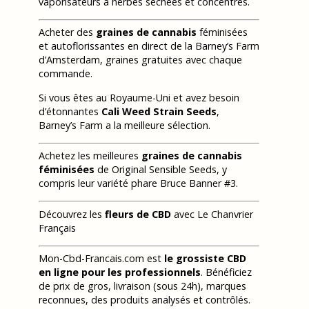
vaporisateurs à herbes séchées et concentrés.
Acheter des
graines de cannabis
féminisées
et autoflorissantes en direct de la Barney’s Farm
d’Amsterdam, graines gratuites avec chaque
commande.
Si vous êtes au Royaume-Uni et avez besoin
d’étonnantes
Cali Weed Strain Seeds
,
Barney’s Farm a la meilleure sélection.
Achetez les meilleures
graines de cannabis
féminisées
de Original Sensible Seeds, y
compris leur variété phare Bruce Banner #3.
Découvrez les
fleurs de CBD
avec Le Chanvrier
Français
Mon-Cbd-Francais.com est
le grossiste CBD
en ligne pour les professionnels
. Bénéficiez
de prix de gros, livraison (sous 24h), marques
reconnues, des produits analysés et contrôlés.