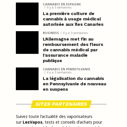
CANNABIS EN ESPAGNE
il y a 3 semaines
La première culture de
cannabis à usage médical
autorisée aux îles Canaries
BUSINESS
il y a 3 semaines
L’Allemagne met fin au
remboursement des fleurs
de cannabis médical par
l’assurance maladie
publique
CANNABIS EN PENNSYLVANIE
il y a 3 semaines
La légalisation du cannabis
en Pennsylvanie de nouveau
en suspens
SITES PARTENAIRES
Suivez toute l’actualité des vaporisateurs
sur
LesVapos
, tests et conseils d’achats pour