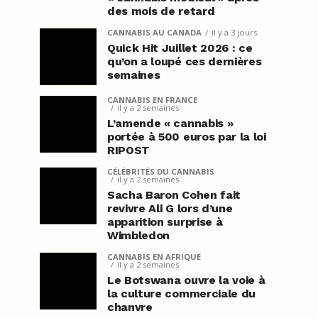
des mois de retard
CANNABIS AU CANADA
il y a 3 jours
Quick Hit Juillet 2026 : ce
qu’on a loupé ces dernières
semaines
CANNABIS EN FRANCE
il y a 2 semaines
L’amende « cannabis »
portée à 500 euros par la loi
RIPOST
CÉLÉBRITÉS DU CANNABIS
il y a 2 semaines
Sacha Baron Cohen fait
revivre Ali G lors d’une
apparition surprise à
Wimbledon
CANNABIS EN AFRIQUE
il y a 2 semaines
Le Botswana ouvre la voie à
la culture commerciale du
chanvre