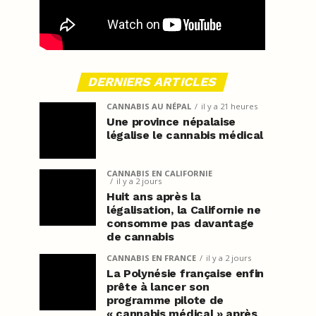
DERNIERS ARTICLES
CANNABIS AU NÉPAL
il y a 21 heures
Une province népalaise
légalise le cannabis médical
CANNABIS EN CALIFORNIE
il y a 2 jours
Huit ans après la
légalisation, la Californie ne
consomme pas davantage
de cannabis
CANNABIS EN FRANCE
il y a 2 jours
La Polynésie française enfin
prête à lancer son
programme pilote de
« cannabis médical » après