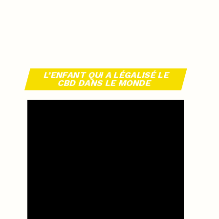
L’ENFANT QUI A LÉGALISÉ LE
CBD DANS LE MONDE