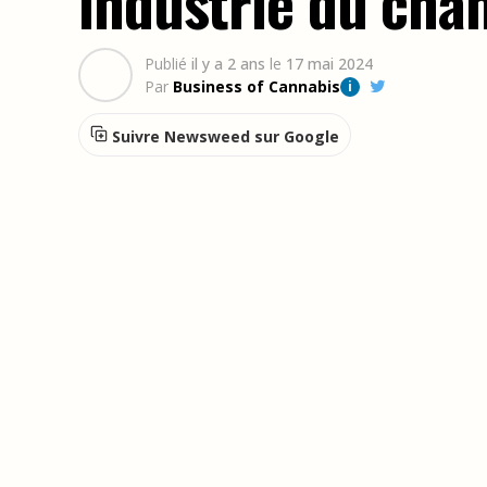
industrie du cha
Publié
il y a 2 ans
le
17 mai 2024
Par
Business of Cannabis
i
Suivre Newsweed sur Google