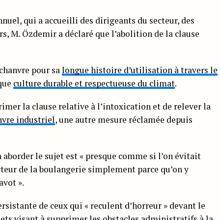
uel, qui a accueilli des dirigeants du secteur, des
rs, M. Özdemir a déclaré que l’abolition de la clause
u chanvre pour sa
longue histoire d’utilisation à travers le
 que
culture durable et respectueuse du climat
.
rimer la clause relative à l’intoxication et de relever la
vre industriel
, une autre mesure réclamée depuis
 aborder le sujet est « presque comme si l’on évitait
cteur de la boulangerie simplement parce qu’on y
avot ».
ersistante de ceux qui « reculent d’horreur » devant le
jets visant à supprimer les obstacles administratifs à la