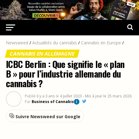
Newsweed
/
Actualités du cannabis
/
Cannabis en Europe
/
CANNABIS EN ALLEMAGNE
ICBC Berlin : Que signifie le « plan
B » pour l’industrie allemande du
cannabis ?
Publié
il y a 3 ans
le
4 juillet 2023
- Mis à jour le 25 mars 2026
Par
Business of Cannabis
i
Suivre Newsweed sur Google