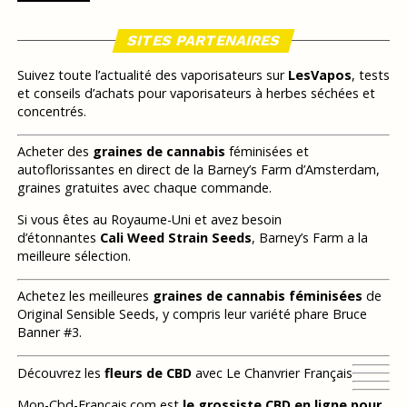
SITES PARTENAIRES
Suivez toute l’actualité des vaporisateurs sur
LesVapos
, tests
et conseils d’achats pour vaporisateurs à herbes séchées et
concentrés.
Acheter des
graines de cannabis
féminisées et
autoflorissantes en direct de la Barney’s Farm d’Amsterdam,
graines gratuites avec chaque commande.
Si vous êtes au Royaume-Uni et avez besoin
d’étonnantes
Cali Weed Strain Seeds
, Barney’s Farm a la
meilleure sélection.
Achetez les meilleures
graines de cannabis féminisées
de
Original Sensible Seeds, y compris leur variété phare Bruce
Banner #3.
Découvrez les
fleurs de CBD
avec Le Chanvrier Français
Mon-Cbd-Francais.com est
le grossiste CBD en ligne pour