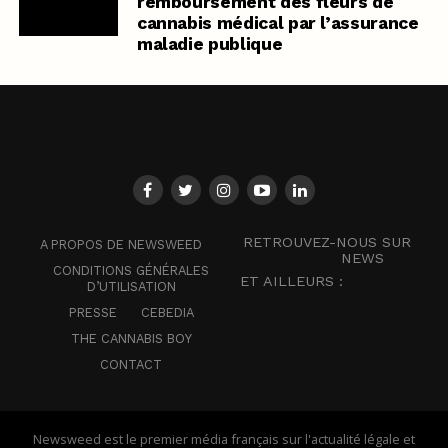
remboursement des fleurs de
cannabis médical par l’assurance
maladie publique
RETROUVEZ-NOUS SUR
A PROPOS DE NEWSWEED
NEWS
CONDITIONS GÉNÉRALES
ET AILLEURS :
D’UTILISATION
PRESSE
CEBEDIA
THE CANNABIS BOY
CONTACT
Newsweed est le premier média français sur l'actualité légale et