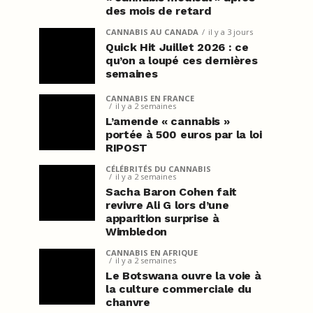
des mois de retard
CANNABIS AU CANADA
il y a 3 jours
Quick Hit Juillet 2026 : ce
qu’on a loupé ces dernières
semaines
CANNABIS EN FRANCE
il y a 2 semaines
L’amende « cannabis »
portée à 500 euros par la loi
RIPOST
CÉLÉBRITÉS DU CANNABIS
il y a 2 semaines
Sacha Baron Cohen fait
revivre Ali G lors d’une
apparition surprise à
Wimbledon
CANNABIS EN AFRIQUE
il y a 2 semaines
Le Botswana ouvre la voie à
la culture commerciale du
chanvre