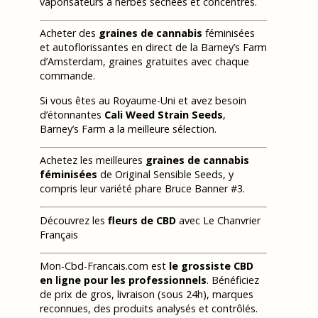
vaporisateurs à herbes séchées et concentrés.
Acheter des
graines de cannabis
féminisées
et autoflorissantes en direct de la Barney’s Farm
d’Amsterdam, graines gratuites avec chaque
commande.
Si vous êtes au Royaume-Uni et avez besoin
d’étonnantes
Cali Weed Strain Seeds
,
Barney’s Farm a la meilleure sélection.
Achetez les meilleures
graines de cannabis
féminisées
de Original Sensible Seeds, y
compris leur variété phare Bruce Banner #3.
Découvrez les
fleurs de CBD
avec Le Chanvrier
Français
Mon-Cbd-Francais.com est
le grossiste CBD
en ligne pour les professionnels
. Bénéficiez
de prix de gros, livraison (sous 24h), marques
reconnues, des produits analysés et contrôlés.