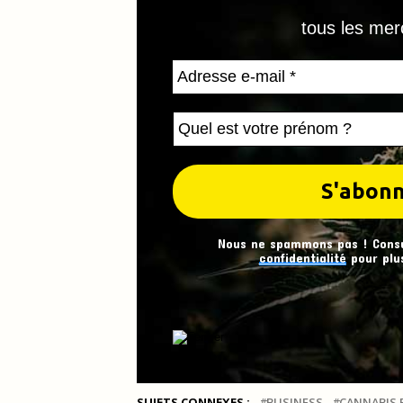
tous les mer
Nous ne spammons pas ! Cons
confidentialité
pour plus
SUJETS CONNEXES :
BUSINESS
CANNABIS 