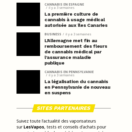
CANNABIS EN ESPAGNE
il y a 3 semaines
La première culture de
cannabis à usage médical
autorisée aux îles Canaries
BUSINESS
il y a 3 semaines
L’Allemagne met fin au
remboursement des fleurs
de cannabis médical par
l’assurance maladie
publique
CANNABIS EN PENNSYLVANIE
il y a 3 semaines
La légalisation du cannabis
en Pennsylvanie de nouveau
en suspens
SITES PARTENAIRES
Suivez toute l’actualité des vaporisateurs
sur
LesVapos
, tests et conseils d’achats pour