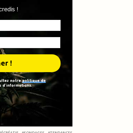
credis !
ultez notre
politique de
 d’informations.
RÉCRÉATIF
SONDAGES
TENDANCES