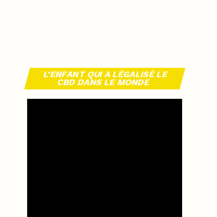
L’ENFANT QUI A LÉGALISÉ LE
CBD DANS LE MONDE