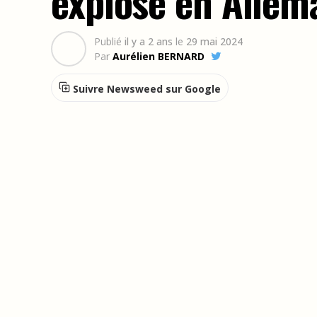
explose en Allem
Publié
il y a 2 ans
le
29 mai 2024
Par
Aurélien BERNARD
Suivre Newsweed sur Google