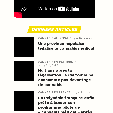
DERNIERS ARTICLES
CANNABIS AU NÉPAL
il y a 16 heures
Une province népalaise
légalise le cannabis médical
CANNABIS EN CALIFORNIE
il y a 2 jours
Huit ans après la
légalisation, la Californie ne
consomme pas davantage
de cannabis
CANNABIS EN FRANCE
il y a 2 jours
La Polynésie française enfin
prête à lancer son
programme pilote de
« cannabis médical » après