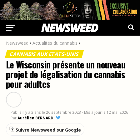
Newsweed
/
Actualités du cannabis
/
CANNABIS AUX ETATS-UNIS
Le Wisconsin présente un nouveau
projet de légalisation du cannabis
pour adultes
Publié
il y a 3 ans
le
26 septembre 2023
- Mis à jour le 12 mai 2026
Par
Aurélien BERNARD
Suivre Newsweed sur Google