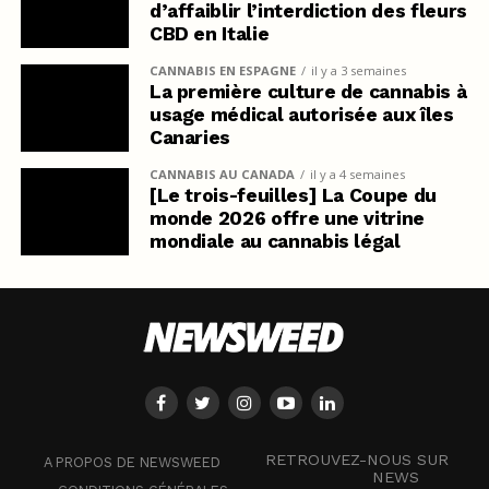
d’affaiblir l’interdiction des fleurs
CBD en Italie
CANNABIS EN ESPAGNE
il y a 3 semaines
La première culture de cannabis à
usage médical autorisée aux îles
Canaries
CANNABIS AU CANADA
il y a 4 semaines
[Le trois-feuilles] La Coupe du
monde 2026 offre une vitrine
mondiale au cannabis légal
RETROUVEZ-NOUS SUR
A PROPOS DE NEWSWEED
NEWS