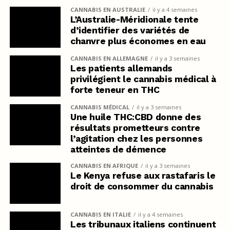
CANNABIS EN AUSTRALIE
il y a 4 semaines
L’Australie-Méridionale tente
d’identifier des variétés de
chanvre plus économes en eau
CANNABIS EN ALLEMAGNE
il y a 3 semaines
Les patients allemands
privilégient le cannabis médical à
forte teneur en THC
CANNABIS MÉDICAL
il y a 3 semaines
Une huile THC:CBD donne des
résultats prometteurs contre
l’agitation chez les personnes
atteintes de démence
CANNABIS EN AFRIQUE
il y a 3 semaines
Le Kenya refuse aux rastafaris le
droit de consommer du cannabis
CANNABIS EN ITALIE
il y a 4 semaines
Les tribunaux italiens continuent