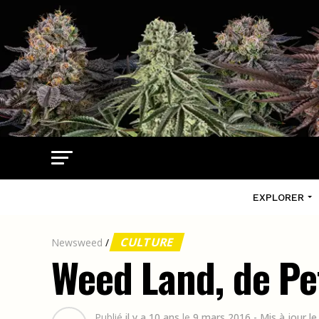
EXPLORER
CULTURE
Newsweed
/
Weed Land, de Pe
Publié
il y a 10 ans
le
9 mars 2016
- Mis à jour l