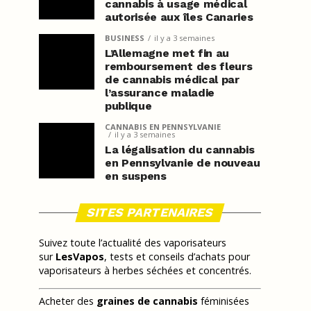
cannabis à usage médical
autorisée aux îles Canaries
BUSINESS
il y a 3 semaines
L’Allemagne met fin au
remboursement des fleurs
de cannabis médical par
l’assurance maladie
publique
CANNABIS EN PENNSYLVANIE
il y a 3 semaines
La légalisation du cannabis
en Pennsylvanie de nouveau
en suspens
SITES PARTENAIRES
Suivez toute l’actualité des vaporisateurs
sur
LesVapos
, tests et conseils d’achats pour
vaporisateurs à herbes séchées et concentrés.
Acheter des
graines de cannabis
féminisées