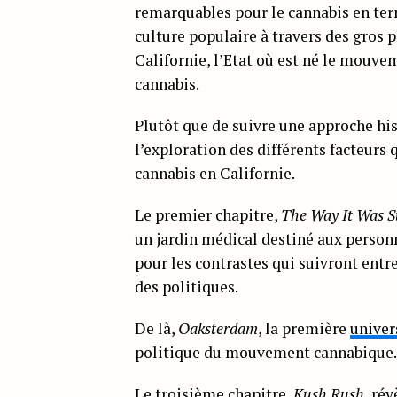
remarquables pour le cannabis en term
culture populaire à travers des gros 
Californie, l’Etat où est né le mouv
cannabis.
Plutôt que de suivre une approche hist
l’exploration des différents facteur
cannabis en Californie.
Le premier chapitre,
The Way It Was 
un jardin médical destiné aux person
pour les contrastes qui suivront entre
des politiques.
De là,
Oaksterdam
, la première
univer
politique du mouvement cannabique.
Le troisième chapitre,
Kush Rush
, ré