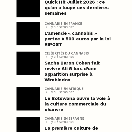
Quick Hit Juillet 2026 : ce
qu’on a loupé ces dernières
semaines
CANNABIS EN FRANCE
il y a 3 semaines
L’amende « cannabis »
portée à 500 euros par la loi
RIPOST
CÉLÉBRITÉS DU CANNABIS
il y a 3 semaines
Sacha Baron Cohen fait
revivre Ali G lors d’une
apparition surprise à
Wimbledon
CANNABIS EN AFRIQUE
il y a 3 semaines
Le Botswana ouvre la voie à
la culture commerciale du
chanvre
CANNABIS EN ESPAGNE
il y a 3 semaines
La première culture de