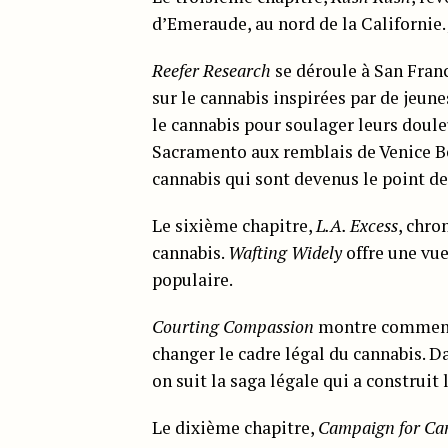
d’Emeraude, au nord de la Californie.
Reefer Research
se déroule à San Franc
sur le cannabis inspirées par de jeun
le cannabis pour soulager leurs doul
Sacramento aux remblais de Venice Be
cannabis qui sont devenus le point d
Le sixième chapitre,
L.A. Excess
, chro
cannabis.
Wafting Widely
offre une vue
populaire.
Courting Compassion
montre comment l
changer le cadre légal du cannabis. D
on suit la saga légale qui a construi
Le dixième chapitre,
Campaign for Ca