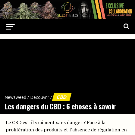
CBD
Newsweed
/
Découvrir
/
Les dangers du CBD : 6 choses à savoir
Le CBD est-il vraiment sans danger ? Face à la
prolifération des produits et l’absence de régulation en