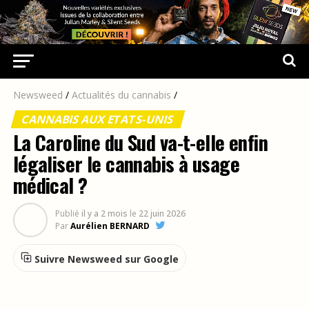
Newsweed
/
Actualités du cannabis
/
CANNABIS AUX ETATS-UNIS
La Caroline du Sud va-t-elle enfin
légaliser le cannabis à usage
médical ?
Publié
il y a 2 mois
le
22 juin 2026
Par
Aurélien BERNARD
Suivre Newsweed sur Google