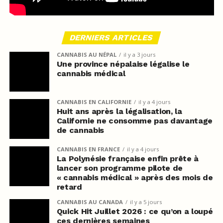
DERNIERS ARTICLES
CANNABIS AU NÉPAL
il y a 3 jours
Une province népalaise légalise le
cannabis médical
CANNABIS EN CALIFORNIE
il y a 4 jours
Huit ans après la légalisation, la
Californie ne consomme pas davantage
de cannabis
CANNABIS EN FRANCE
il y a 4 jours
La Polynésie française enfin prête à
lancer son programme pilote de
« cannabis médical » après des mois de
retard
CANNABIS AU CANADA
il y a 5 jours
Quick Hit Juillet 2026 : ce qu’on a loupé
ces dernières semaines