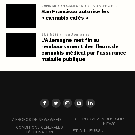
CANNABIS EN CALIFORNIE
il y a 3 semaines
San Francisco autorise les
« cannabis cafés »
BUSINESS
il y a 3 semaines
L’Allemagne met fin au
remboursement des fleurs de
cannabis médical par l’assurance
maladie publique
RETROUVEZ-NOUS SUR
A PROPOS DE NEWSWEED
NEWS
CONDITIONS GÉNÉRALES
ET AILLEURS :
D’UTILISATION