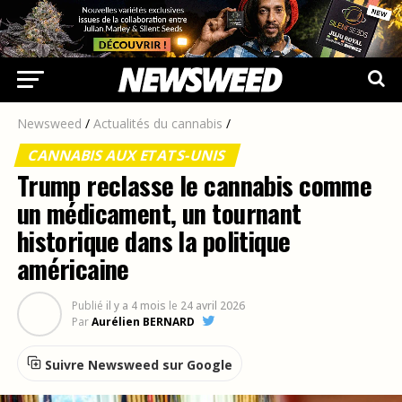
Newsweed
/
Actualités du cannabis
/
CANNABIS AUX ETATS-UNIS
Trump reclasse le cannabis comme
un médicament, un tournant
historique dans la politique
américaine
Publié
il y a 4 mois
le
24 avril 2026
Par
Aurélien BERNARD
Suivre Newsweed sur Google