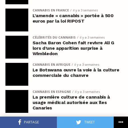
CANNABIS EN FRANCE
il y a 3 semaines
L’amende « cannabis » portée à 500
euros par la loi RIPOST
CÉLÉBRITÉS DU CANNABIS
il y a 3 semaines
Sacha Baron Cohen fait revivre Ali G
lors d’une apparition surprise à
Wimbledon
CANNABIS EN AFRIQUE
il y a 3 semaines
Le Botswana ouvre la voie à la culture
commerciale du chanvre
CANNABIS EN ESPAGNE
il y a 3 semaines
La première culture de cannabis à
usage médical autorisée aux îles
Canaries
BUSINESS
il y a 3 semaines
PARTAGE
TWEET
L’Allemagne met fin au remboursement