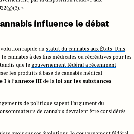
22(g)(3). »
annabis influence le débat
’évolution rapide du
statut du cannabis aux États-Unis
.
 le cannabis à des fins médicales ou récréatives pour les
 tandis que le
gouvernement fédéral a récemment
sser les produits à base de cannabis médical
e I
à l’
annexe III
de la
loi sur les substances
angements de politique sapent l’argument du
consommateurs de cannabis devraient être considérés
puisse avoir sur ces évolutions, le gouvernement fédéral