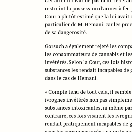
Cet arrêt n’invalide pas la loi fédér
restreint la possession d’armes à fe
Cour a plutôt estimé que la loi avait
particulier de M. Hemani, car les pro
de sa dangerosité.
Gorsuch a également rejeté les compa
les consommateurs de cannabis et les
invétérés. Selon la Cour, ces lois hi
substances les rendait incapables de g
dans le cas de Hemani.
« Compte tenu de tout cela, il semble
ivrognes invétérés non pas simpleme
substances intoxicantes, ni même parce
contraire, ces lois visaient les ivro
rendait pratiquement incapables de gér
avec les personnes visées, selon le g