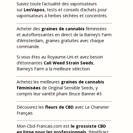
Suivez toute l’actualité des vaporisateurs
sur
LesVapos
, tests et conseils d’achats pour
vaporisateurs à herbes séchées et concentrés.
Acheter des
graines de cannabis
féminisées
et autoflorissantes en direct de la Barney’s Farm
d’Amsterdam, graines gratuites avec chaque
commande.
Si vous êtes au Royaume-Uni et avez besoin
d’étonnantes
Cali Weed Strain Seeds
,
Barney’s Farm a la meilleure sélection.
Achetez les meilleures
graines de cannabis
féminisées
de Original Sensible Seeds, y
compris leur variété phare Bruce Banner #3.
Découvrez les
fleurs de CBD
avec Le Chanvrier
Français
Mon-Cbd-Francais.com est
le grossiste CBD
en ligne pour les professionnels
. Bénéficiez