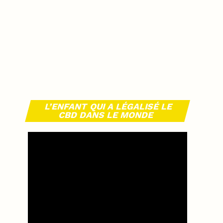
L’ENFANT QUI A LÉGALISÉ LE
CBD DANS LE MONDE