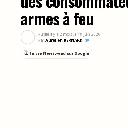
des consommateu
armes à feu
Publié
il y a 2 mois
le
19 juin 2026
Par
Aurélien BERNARD
Suivre Newsweed sur Google