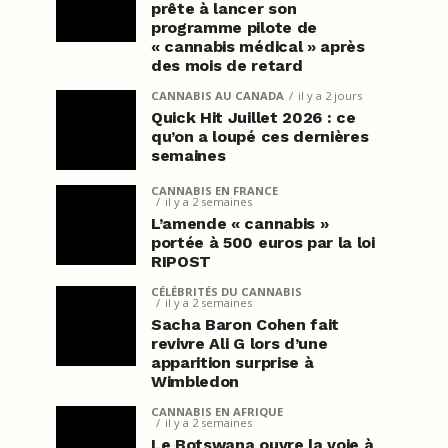
prête à lancer son
programme pilote de
« cannabis médical » après
des mois de retard
CANNABIS AU CANADA
il y a 2 jours
Quick Hit Juillet 2026 : ce
qu’on a loupé ces dernières
semaines
CANNABIS EN FRANCE
il y a 2 semaines
L’amende « cannabis »
portée à 500 euros par la loi
RIPOST
CÉLÉBRITÉS DU CANNABIS
il y a 2 semaines
Sacha Baron Cohen fait
revivre Ali G lors d’une
apparition surprise à
Wimbledon
CANNABIS EN AFRIQUE
il y a 2 semaines
Le Botswana ouvre la voie à