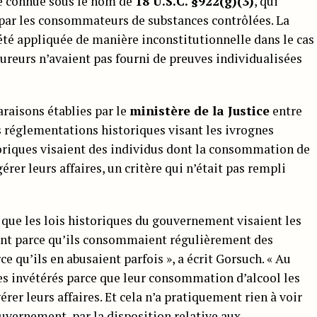
ale connue sous le nom de
18 U.S.C. §922(g)(3)
, qui
u par les consommateurs de substances contrôlées. La
 été appliquée de manière inconstitutionnelle dans le cas
cureurs n’avaient pas fourni de preuves individualisées
raisons établies par le
ministère de la Justice
entre
 réglementations historiques visant les ivrognes
storiques visaient des individus dont la consommation de
érer leurs affaires, un critère qui n’était pas rempli
 que les lois historiques du gouvernement visaient les
nt parce qu’ils consommaient régulièrement des
 qu’ils en abusaient parfois », a écrit Gorsuch. « Au
gnes invétérés parce que leur consommation d’alcool les
er leurs affaires. Et cela n’a pratiquement rien à voir
ouvernement, par la disposition relative aux