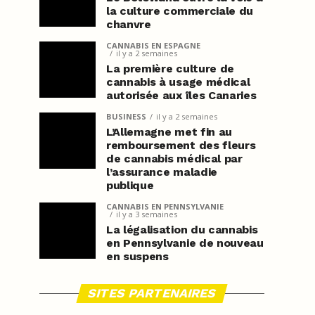
la culture commerciale du
chanvre
CANNABIS EN ESPAGNE
il y a 2 semaines
La première culture de
cannabis à usage médical
autorisée aux îles Canaries
BUSINESS
il y a 2 semaines
L’Allemagne met fin au
remboursement des fleurs
de cannabis médical par
l’assurance maladie
publique
CANNABIS EN PENNSYLVANIE
il y a 3 semaines
La légalisation du cannabis
en Pennsylvanie de nouveau
en suspens
SITES PARTENAIRES