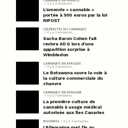
CANNABIS EN FRANCE
il y a 3 semaines
L’amende « cannabis »
portée à 500 euros par la loi
RIPOST
CÉLÉBRITÉS DU CANNABIS
il y a 3 semaines
Sacha Baron Cohen fait
revivre Ali G lors d’une
apparition surprise à
Wimbledon
CANNABIS EN AFRIQUE
il y a 3 semaines
Le Botswana ouvre la voie à
la culture commerciale du
chanvre
CANNABIS EN ESPAGNE
il y a 3 semaines
La première culture de
cannabis à usage médical
autorisée aux îles Canaries
BUSINESS
il y a 3 semaines
L’Allemagne met fin au