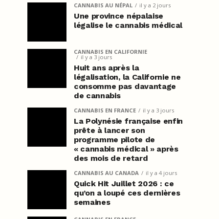
CANNABIS AU NÉPAL
il y a 2 jours
Une province népalaise
légalise le cannabis médical
CANNABIS EN CALIFORNIE
il y a 3 jours
Huit ans après la
légalisation, la Californie ne
consomme pas davantage
de cannabis
CANNABIS EN FRANCE
il y a 3 jours
La Polynésie française enfin
prête à lancer son
programme pilote de
« cannabis médical » après
des mois de retard
CANNABIS AU CANADA
il y a 4 jours
Quick Hit Juillet 2026 : ce
qu’on a loupé ces dernières
semaines