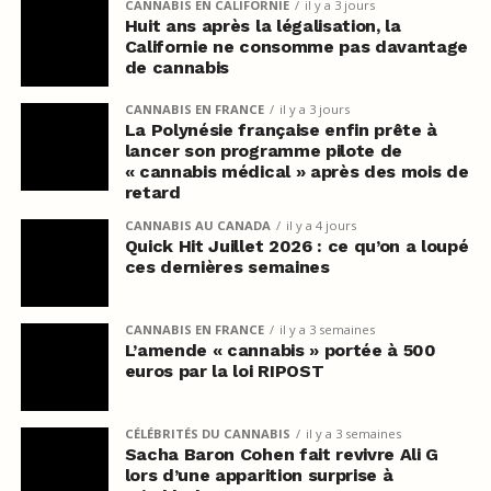
CANNABIS EN CALIFORNIE
il y a 3 jours
Huit ans après la légalisation, la
Californie ne consomme pas davantage
de cannabis
CANNABIS EN FRANCE
il y a 3 jours
La Polynésie française enfin prête à
lancer son programme pilote de
« cannabis médical » après des mois de
retard
CANNABIS AU CANADA
il y a 4 jours
Quick Hit Juillet 2026 : ce qu’on a loupé
ces dernières semaines
CANNABIS EN FRANCE
il y a 3 semaines
L’amende « cannabis » portée à 500
euros par la loi RIPOST
CÉLÉBRITÉS DU CANNABIS
il y a 3 semaines
Sacha Baron Cohen fait revivre Ali G
lors d’une apparition surprise à