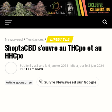
LIFESTYLE
Newsweed
/
Tendances
/
ShoptaCBD s’ouvre au THCpo et au
HHCpo
Publié
il y a 3 ans
le
9 janvier 2024
- Mis à jour le 3 juin 2024
Par
Team NWD
Suivre Newsweed sur Google
Article sponsorisé