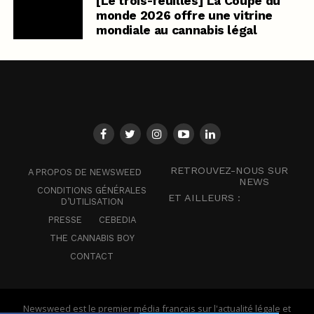
[Le trois-feuilles] La Coupe du
monde 2026 offre une vitrine
mondiale au cannabis légal
RETROUVEZ-NOUS SUR
A PROPOS DE NEWSWEED
NEWS
CONDITIONS GÉNÉRALES
ET AILLEURS :
D’UTILISATION
PRESSE
CEBEDIA
THE CANNABIS BOY
CONTACT
Newsweed est le premier média français sur l'actualité légale et