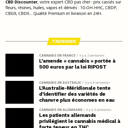
CBD Discounter
, votre expert CBD pas cher : prix cassés sur
fleurs, résines, huiles, vapes et dérivés : 10-OH-HHC, CBDP,
CBG9, CBDX… Qualité Premium et livraison en 24H.
TRENDING
CANNABIS EN FRANCE
il y a 2 semaines
L’amende « cannabis » portée à
500 euros par la loi RIPOST
CANNABIS EN AUSTRALIE
il y a 4 semaines
L’Australie-Méridionale tente
d’identifier des variétés de
chanvre plus économes en eau
CANNABIS EN ALLEMAGNE
il y a 3 semaines
Les patients allemands
privilégient le cannabis médical à
forte teneur en THC