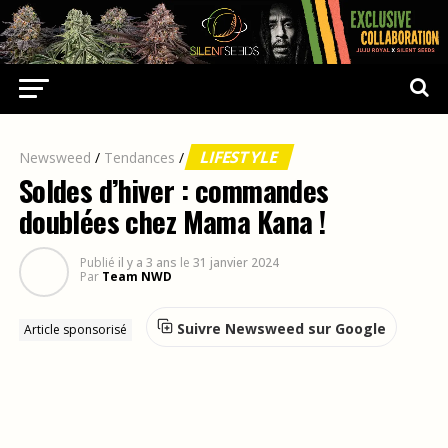
LIFESTYLE
Newsweed
/
Tendances
/
Soldes d’hiver : commandes
doublées chez Mama Kana !
Publié
il y a 3 ans
le
31 janvier 2024
Par
Team NWD
Suivre Newsweed sur Google
Article sponsorisé