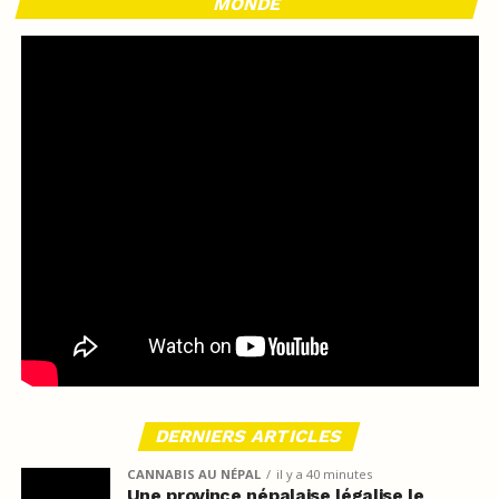
MONDE
DERNIERS ARTICLES
CANNABIS AU NÉPAL
il y a 40 minutes
Une province népalaise légalise le