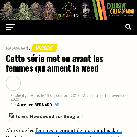
VIDÉOS
Newsweed
/
Cette série met en avant les
femmes qui aiment la weed
Publié
il y a 9 ans
le
13 septembre 2017
- Mis à jour le 12 novembre
2020
Par
Aurélien BERNARD
Suivre Newsweed sur Google
Alors que les
femmes prennent de plus en plus dans